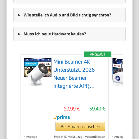
Wie stelle ich Audio und Bild richtig synchron?
Muss ich neue Hardware kaufen?
ANGEBOT
Mini Beamer 4K
Unterstützt, 2026
Neuer Beamer
Integrierte APP,
20000 Lumens mit
Android 14,
69,99 €
59,49 €
Automatische
Trapezkorrektur, WiFi
6 und Bluetooth 5.4,
Bei Amazon ansehen
180° Dreh Projektor
*
Anzeige
Preis inkl. MwSt., zzgl. Versandkosten
*
Anzeige