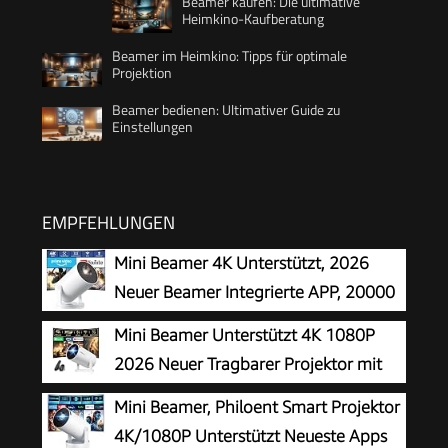
Beamer kaufen: Die ultimative
Heimkino-Kaufberatung
Beamer im Heimkino: Tipps für optimale
Projektion
Beamer bedienen: Ultimativer Guide zu
Einstellungen
EMPFEHLUNGEN
Mini Beamer 4K Unterstützt, 2026
Neuer Beamer Integrierte APP, 20000
Lumens mit Android 14, Automatische
Mini Beamer Unterstützt 4K 1080P
Trapezkorrektur, WiFi 6 und Bluetooth 5.4, 180°
2026 Neuer Tragbarer Projektor mit
Dreh Projektor Tragbar Heimkino
5G WiFi 6 und BT 5.4, Beamer Klein
Mini Beamer, Philoent Smart Projektor
Projektor mit Automatische Trapezialkorrektur
4K/1080P Unterstützt Neueste Apps