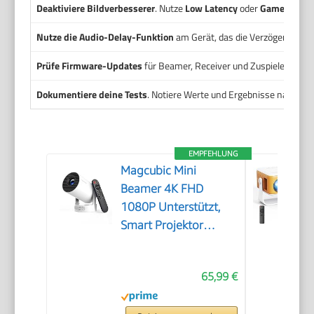
Deaktiviere Bildverbesserer
. Nutze
Low Latency
oder
Game
-Modus
Nutze die Audio-Delay-Funktion
am Gerät, das die Verzögerung veru
Prüfe Firmware-Updates
für Beamer, Receiver und Zuspieler. Upd
Dokumentiere deine Tests
. Notiere Werte und Ergebnisse nach jed
EMPFEHLUNG
Magcubic Mini
Beamer 4K FHD
1080P Unterstützt,
Smart Projektor
Android 14
65,99 €