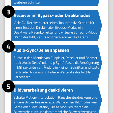
weiteren Schritte.
Receiver im Bypass- oder Direktmodus
Viele AV-Receiver verarbeiten Ton intensiv. Schalte für
einen Test den Direkt- oder Bypass-Modus ein.
Deaktiviere Raumkorrektur und virtuelle Surround-Modi.
Wenn das hilft, verursacht der Receiver die Latenz.
Audio-Sync/Delay anpassen
Suche in den Menüs von Zuspieler, Receiver und Beamer
nach „Audio Delay“ oder „Lip Sync“. Passe die Verzögerung
in Millisekunden an. Ändere in kleinen Schritten und teste
nach jeder Anpassung. Notiere Werte, die das Problem
verbessern.
Bildverarbeitung deaktivieren
Schalte Motion-Interpolation, Rauschunterdrückung und
andere Bildverbesserer aus. Wähle einen Bildmodus wie
Game oder Low Latency. Diese Modi reduzieren die
Bildverarbeitung und damit mögliche Bildverzögerungen.