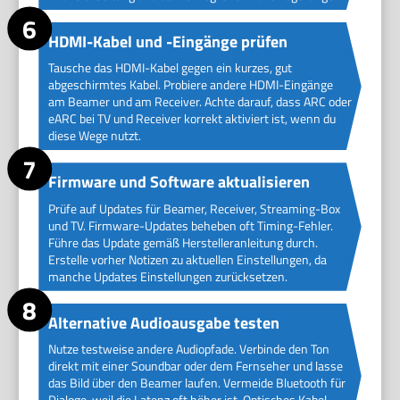
HDMI-Kabel und -Eingänge prüfen
Tausche das HDMI-Kabel gegen ein kurzes, gut
abgeschirmtes Kabel. Probiere andere HDMI-Eingänge
am Beamer und am Receiver. Achte darauf, dass ARC oder
eARC bei TV und Receiver korrekt aktiviert ist, wenn du
diese Wege nutzt.
Firmware und Software aktualisieren
Prüfe auf Updates für Beamer, Receiver, Streaming-Box
und TV. Firmware-Updates beheben oft Timing-Fehler.
Führe das Update gemäß Herstelleranleitung durch.
Erstelle vorher Notizen zu aktuellen Einstellungen, da
manche Updates Einstellungen zurücksetzen.
Alternative Audioausgabe testen
Nutze testweise andere Audiopfade. Verbinde den Ton
direkt mit einer Soundbar oder dem Fernseher und lasse
das Bild über den Beamer laufen. Vermeide Bluetooth für
Dialoge, weil die Latenz oft höher ist. Optisches Kabel