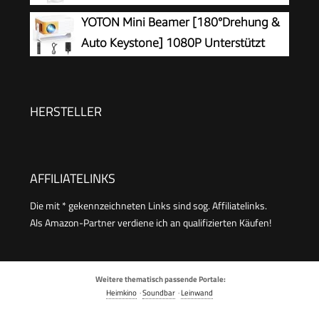
180 ° Drehung für HDMI/Tv Stick/USB/Laptop,
WiFi 6 Bluetooth 5.4 Auto Screen
YOTON Mini Beamer [180°Drehung &
Weiß
Trapezkorrektur Niedriges Rauschen,
Auto Keystone] 1080P Unterstützt
Ultrakurzdistanzbeamer bietet großes Bild im
15000L
kleinen Raum
HERSTELLER
AFFILIATELINKS
Die mit * gekennzeichneten Links sind sog. Affiliatelinks.
Als Amazon-Partner verdiene ich an qualifizierten Käufen!
Weitere thematisch passende Portale:
Heimkino
·
Soundbar
·
Leinwand