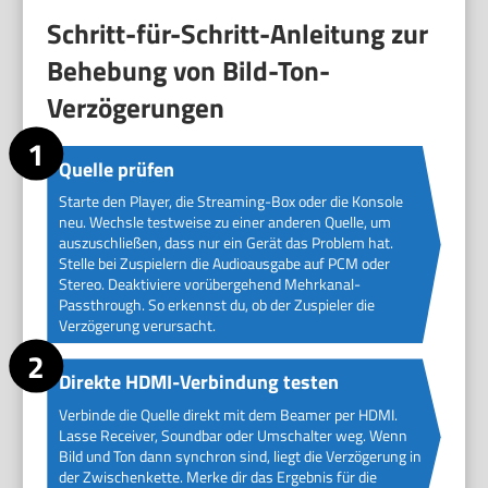
Schritt-für-Schritt-Anleitung zur
Behebung von Bild-Ton-
Verzögerungen
Quelle prüfen
Starte den Player, die Streaming-Box oder die Konsole
neu. Wechsle testweise zu einer anderen Quelle, um
auszuschließen, dass nur ein Gerät das Problem hat.
Stelle bei Zuspielern die Audioausgabe auf PCM oder
Stereo. Deaktiviere vorübergehend Mehrkanal-
Passthrough. So erkennst du, ob der Zuspieler die
Verzögerung verursacht.
Direkte HDMI-Verbindung testen
Verbinde die Quelle direkt mit dem Beamer per HDMI.
Lasse Receiver, Soundbar oder Umschalter weg. Wenn
Bild und Ton dann synchron sind, liegt die Verzögerung in
der Zwischenkette. Merke dir das Ergebnis für die