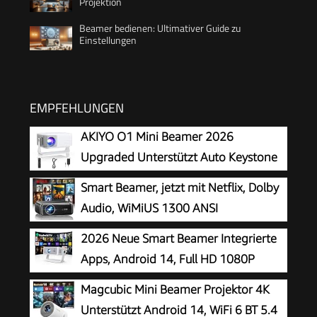
Projektion
Beamer bedienen: Ultimativer Guide zu
Einstellungen
EMPFEHLUNGEN
AKIYO O1 Mini Beamer 2026
Upgraded Unterstützt Auto Keystone
1080P 16000L
Smart Beamer, jetzt mit Netflix, Dolby
Audio, WiMiUS 1300 ANSI
Autofokus/6D Trapezkorrektur Led
2026 Neue Smart Beamer Integrierte
Beamer 4K Heimkino Unterstützt, WiFi
Apps, Android 14, Full HD 1080P
Bluetooth Full HD 1080P Outdoor
Projektor,unterstützt 4K,
Magcubic Mini Beamer Projektor 4K
Deckenmontage Projektor für Handy
25000lumen,Trapezkorrektur, WLAN&BT Beamer
Unterstützt Android 14, WiFi 6 BT 5.4