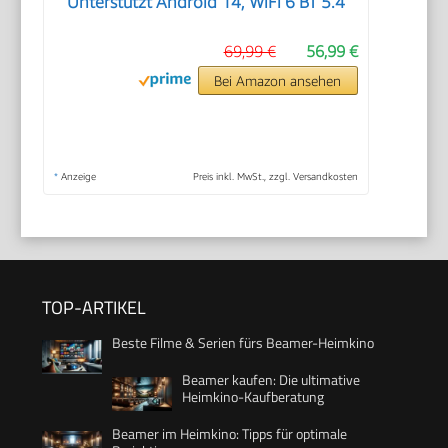
Unterstützt Android 14, WiFi 6 BT 5.4
69,99 €
56,99 €
Bei Amazon ansehen
*
Anzeige
Preis inkl. MwSt., zzgl. Versandkosten
TOP-ARTIKEL
Beste Filme & Serien fürs Beamer-Heimkino
Beamer kaufen: Die ultimative
Heimkino-Kaufberatung
Beamer im Heimkino: Tipps für optimale