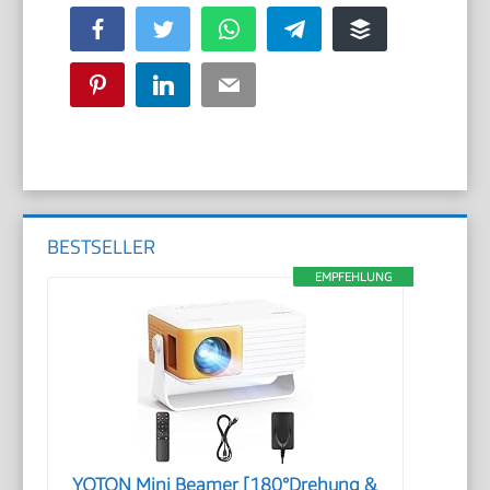
Facebook
Twitter
WhatsApp
Telegram
Buffer
Pinterest
LinkedIn
Email
BESTSELLER
EMPFEHLUNG
YOTON Mini Beamer [180°Drehung &