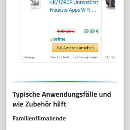
4K/1080P Unterstützt
Neueste Apps WiFi 6
Bluetooth 5.4 Auto
Screen
149,99 €
69,99 €
Trapezkorrektur
Niedriges Rauschen,
Ultrakurzdistanzbeamer
Bei Amazon ansehen
bietet großes Bild im
*
Anzeige
Preis inkl. MwSt., zzgl. Versandkosten
*
Anzeige
kleinen Raum
Typische Anwendungsfälle und
wie Zubehör hilft
Familienfilmabende