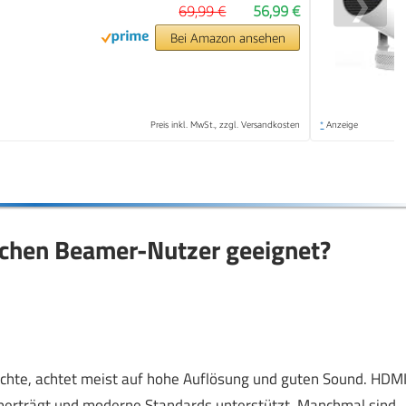
❯
69,99 €
56,99 €
Bei Amazon ansehen
Preis inkl. MwSt., zzgl. Versandkosten
*
Anzeige
lchen Beamer-Nutzer geeignet?
chte, achtet meist auf hohe Auflösung und guten Sound. HDM
 überträgt und moderne Standards unterstützt. Manchmal sind