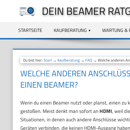
Zum
DEIN BEAMER RAT
Inhalt
springen
STARTSEITE
KAUFBERATUNG
WARTUNG & 
Du bist hier:
Start
→
Kaufberatung
→
FAQ
→ Welche anderen Ansc
WELCHE ANDEREN ANSCHLÜSSE 
INEN BEAMER?
Wenn du einen Beamer nutzt oder planst, einen zu k
gestoßen. Meist denkt man sofort an
HDMI
, weil d
Situationen, in denen auch andere Anschlüsse wichti
Geräten verbinden, die keinen HDMI-Ausgang haben. 