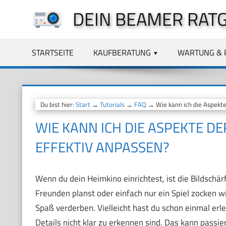
Zum
DEIN BEAMER RAT
Inhalt
springen
STARTSEITE
KAUFBERATUNG
WARTUNG & 
Du bist hier:
Start
→
Tutorials
→
FAQ
→ Wie kann ich die Aspekte 
WIE KANN ICH DIE ASPEKTE D
EFFEKTIV ANPASSEN?
Wenn du dein Heimkino einrichtest, ist die Bildschär
Freunden planst oder einfach nur ein Spiel zocken w
Spaß verderben. Vielleicht hast du schon einmal erleb
Details nicht klar zu erkennen sind. Das kann passier