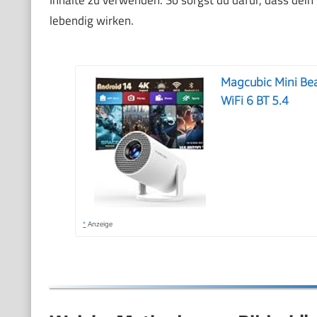
Inhalte zu verwenden. So sorgst du dafür, dass dein
lebendig wirken.
Magcubic Mini Bea
WiFi 6 BT 5.4
*
Anzeige