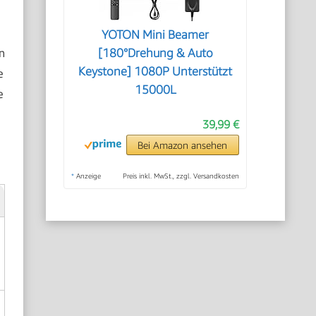
YOTON Mini Beamer
n
[180°Drehung & Auto
Keystone] 1080P Unterstützt
e
15000L
e
39,99 €
Bei Amazon ansehen
*
Anzeige
Preis inkl. MwSt., zzgl. Versandkosten