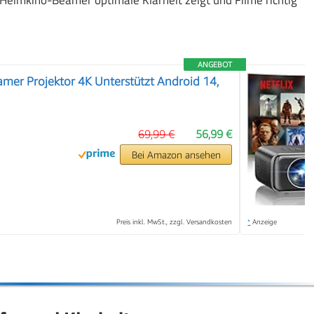
 Heimkino-Beamer optimale Klarheit zeigt und Filme richtig
ANGEBOT
mer Projektor 4K Unterstützt Android 14,
❯
69,99 €
56,99 €
Bei Amazon ansehen
Preis inkl. MwSt., zzgl. Versandkosten
*
Anzeige