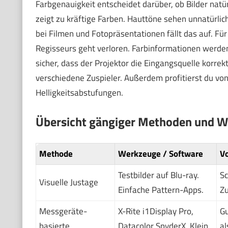
Farbgenauigkeit entscheidet darüber, ob Bilder natür
zeigt zu kräftige Farben. Hauttöne sehen unnatürlic
bei Filmen und Fotopräsentationen fällt das auf. Für
Regisseurs geht verloren. Farbinformationen werden 
sicher, dass der Projektor die Eingangsquelle korrekt
verschiedene Zuspieler. Außerdem profitierst du vo
Helligkeitsabstufungen.
Übersicht gängiger Methoden und 
Methode
Werkzeuge / Software
Vo
Testbilder auf Blu-ray.
Sc
Visuelle Justage
Einfache Pattern-Apps.
Zu
Messgeräte-
X-Rite i1Display Pro,
Gu
basierte
Datacolor SpyderX, Klein
al