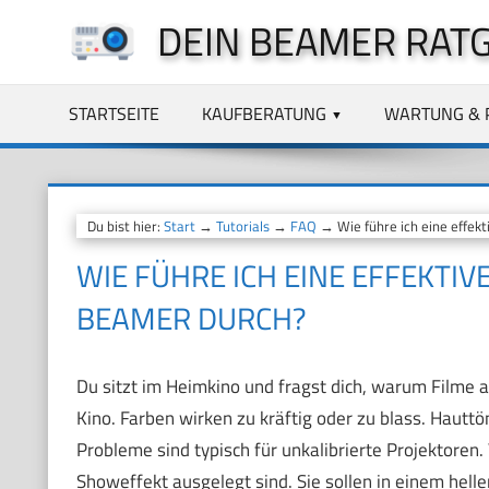
Zum
DEIN BEAMER RAT
Inhalt
springen
STARTSEITE
KAUFBERATUNG
WARTUNG & 
Du bist hier:
Start
→
Tutorials
→
FAQ
→ Wie führe ich eine effekt
WIE FÜHRE ICH EINE EFFEKTI
BEAMER DURCH?
Du sitzt im Heimkino und fragst dich, warum Filme 
Kino. Farben wirken zu kräftig oder zu blass. Hautt
Probleme sind typisch für unkalibrierte Projektore
Showeffekt ausgelegt sind. Sie sollen in einem helle