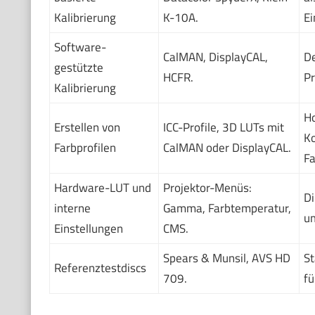
Kalibrierung
K-10A.
Ei
Software-
CalMAN, DisplayCAL,
De
gestützte
HCFR.
Pr
Kalibrierung
Ho
Erstellen von
ICC-Profile, 3D LUTs mit
Ko
Farbprofilen
CalMAN oder DisplayCAL.
F
Hardware-LUT und
Projektor-Menüs:
Di
interne
Gamma, Farbtemperatur,
um
Einstellungen
CMS.
Spears & Munsil, AVS HD
St
Referenztestdiscs
709.
fü