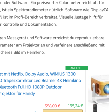
nder Software. Ein preiswerter Colorimeter reicht oft für
 ist ein Spektroradiometer nützlich. Software wie DisplayCAL
 ist im Profi-Bereich verbreitet. Visuelle Justage hilft für
ür Kontrolle und Dokumentation.
igen Messgerät und Software erreichst du reproduzierbare
rameter am Projektor an und verfeinere anschließend mit
licheres Bild im Heimkino.
ANGEBOT
zt mit Netflix, Dolby Audio, WiMiUS 1300
D Trapezkorrektur Led Beamer 4K Heimkino
 Bluetooth Full HD 1080P Outdoor
❯
ojektor für Handy
358,00 €
195,24 €