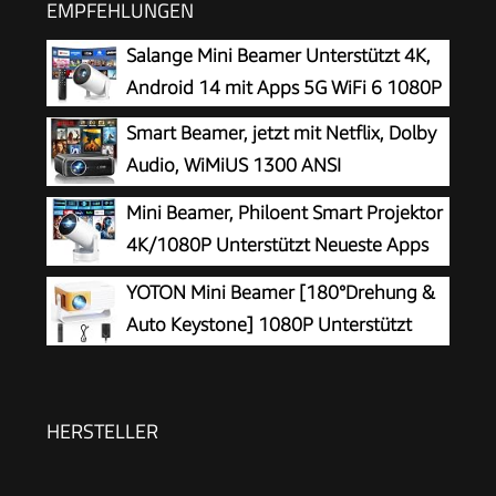
EMPFEHLUNGEN
Salange Mini Beamer Unterstützt 4K,
Android 14 mit Apps 5G WiFi 6 1080P
Smart Beamer, jetzt mit Netflix, Dolby
Audio, WiMiUS 1300 ANSI
Autofokus/6D Trapezkorrektur Led
Mini Beamer, Philoent Smart Projektor
Beamer 4K Heimkino Unterstützt, WiFi
4K/1080P Unterstützt Neueste Apps
Bluetooth Full HD 1080P Outdoor
WiFi 6 Bluetooth 5.4 Auto Screen
YOTON Mini Beamer [180°Drehung &
Deckenmontage Projektor für Handy
Trapezkorrektur Niedriges Rauschen,
Auto Keystone] 1080P Unterstützt
Ultrakurzdistanzbeamer bietet großes Bild im
15000L
kleinen Raum
HERSTELLER