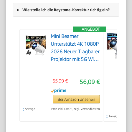
Wie stelle ich die Keystone-Korrektur richtig ein?
ANGEBOT
Mini Beamer
Unterstützt 4K 1080P
2026 Neuer Tragbarer
Projektor mit 5G WiFi
6 und BT 5.4, Beamer
Klein Projektor mit
65,99 €
56,09 €
Automatische
Trapezialkorrektur
180 ° Drehung für
Bei Amazon ansehen
HDMI/Tv
*
Anzeige
Preis inkl. MwSt., zzgl. Versandkosten
Stick/USB/Laptop,
*
Anzeige
Weiß