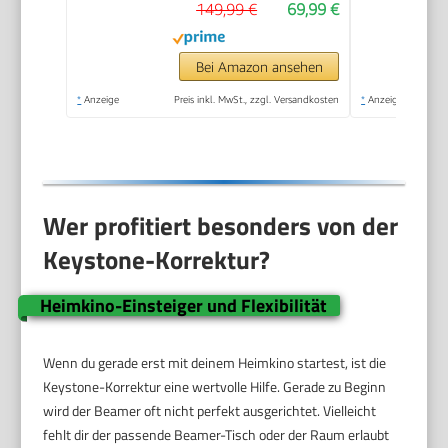
149,99 €
69,99 €
Trapezkorrektur
Niedriges Rauschen,
Ultrakurzdistanzbeamer
Bei Amazon ansehen
bietet großes Bild im
*
Anzeige
Preis inkl. MwSt., zzgl. Versandkosten
*
Anzeige
kleinen Raum
Wer profitiert besonders von der
Keystone-Korrektur?
Heimkino-Einsteiger und Flexibilität
Wenn du gerade erst mit deinem Heimkino startest, ist die
Keystone-Korrektur eine wertvolle Hilfe. Gerade zu Beginn
wird der Beamer oft nicht perfekt ausgerichtet. Vielleicht
fehlt dir der passende Beamer-Tisch oder der Raum erlaubt