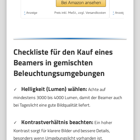
Stick,Smartphone,PS5
Bei Amazon ansehen
Projektor
*
Anzeige
Preis inkl. MwSt., zzgl. Versandkosten
*
Anzeige
Checkliste für den Kauf eines
Beamers in gemischten
Beleuchtungsumgebungen
Helligkeit (Lumen) wählen:
✓
Achte auf
mindestens 3000 bis 4000 Lumen, damit der Beamer auch
bei Tageslicht eine gute Bildqualität liefert.
Kontrastverhältnis beachten:
✓
Ein hoher
Kontrast sorgt für klarere Bilder und bessere Details,
besonders wenn Umgebungslicht vorhanden ist.