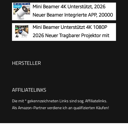
Autofokus/6D Trapezkorrektur Led
Mini Beamer 4K Unterstützt, 2026
Beamer 4K Heimkino Unterstützt, WiFi
Neuer Beamer Integrierte APP, 20000
Bluetooth Full HD 1080P Outdoor
Lumens mit Android 14, Automatische
Mini Beamer Unterstützt 4K 1080P
Deckenmontage Projektor für Handy
Trapezkorrektur, WiFi 6 und Bluetooth 5.4, 180°
2026 Neuer Tragbarer Projektor mit
Dreh Projektor Tragbar Heimkino
5G WiFi 6 und BT 5.4, Beamer Klein
Projektor mit Automatische Trapezialkorrektur
180 ° Drehung für HDMI/Tv Stick/USB/Laptop,
HERSTELLER
Weiß
AFFILIATELINKS
Die mit * gekennzeichneten Links sind sog. Affiliatelinks.
Als Amazon-Partner verdiene ich an qualifizierten Käufen!