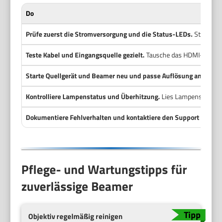
Do
Prüfe zuerst die Stromversorgung und die Status-LEDs.
Stelle si
Teste Kabel und Eingangsquelle gezielt.
Tausche das HDMI- oder V
Starte Quellgerät und Beamer neu und passe Auflösung an.
Ein Ne
Kontrolliere Lampenstatus und Überhitzung.
Lies Lampenstunden 
Dokumentiere Fehlverhalten und kontaktiere den Support bei Bed
Pflege- und Wartungstipps für
zuverlässige Beamer
Objektiv regelmäßig reinigen