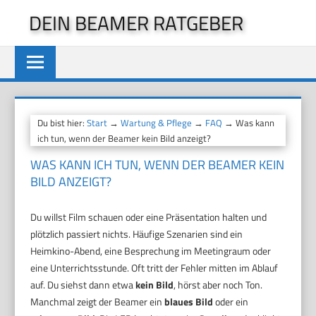
Zum
DEIN BEAMER RATGEBER
Inhalt
springen
Du bist hier:
Start
→
Wartung & Pflege
→
FAQ
→ Was kann
ich tun, wenn der Beamer kein Bild anzeigt?
WAS KANN ICH TUN, WENN DER BEAMER KEIN
BILD ANZEIGT?
Du willst Film schauen oder eine Präsentation halten und
plötzlich passiert nichts. Häufige Szenarien sind ein
Heimkino-Abend, eine Besprechung im Meetingraum oder
eine Unterrichtsstunde. Oft tritt der Fehler mitten im Ablauf
auf. Du siehst dann etwa
kein Bild
, hörst aber noch Ton.
Manchmal zeigt der Beamer ein
blaues Bild
oder ein