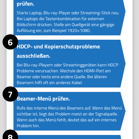
prüfen.
Starte Laptop, Blu-ray-Player oder Streaming-Stick neu.
Bei Laptops die Tastenkombination für externen
Bildschirm drücken. Stelle am Quellgerät eine gängige
Auflösung ein, zum Beispiel 1920×1080.
HDCP- und Kopierschutzprobleme
ausschließen.
Bei Blu-ray-Playern oder Streaminggeräten kann HDCP
Probleme verursachen. Wechsle den HDMI-Port am
Beamer oder teste eine andere Quelle. Bei älteren
Beamern hilft oft ein anderes Kabel.
Beamer-Menü prüfen.
Rufe das interne Menü des Beamers auf. Wenn das Menü
sichtbar ist, liegt das Problem meist an der Signalquelle.
Wenn auch das Menü fehlt, deutet das auf ein internes
Problem hin.