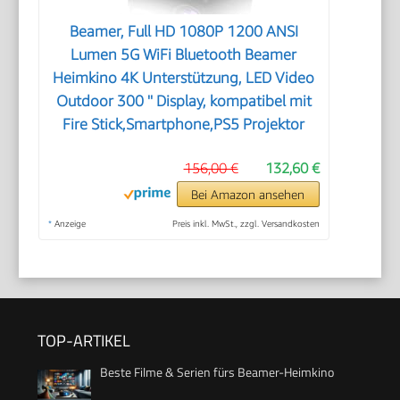
Beamer, Full HD 1080P 1200 ANSI
Lumen 5G WiFi Bluetooth Beamer
Heimkino 4K Unterstützung, LED Video
Outdoor 300 '' Display, kompatibel mit
Fire Stick,Smartphone,PS5 Projektor
156,00 €
132,60 €
Bei Amazon ansehen
*
Anzeige
Preis inkl. MwSt., zzgl. Versandkosten
TOP-ARTIKEL
Beste Filme & Serien fürs Beamer-Heimkino