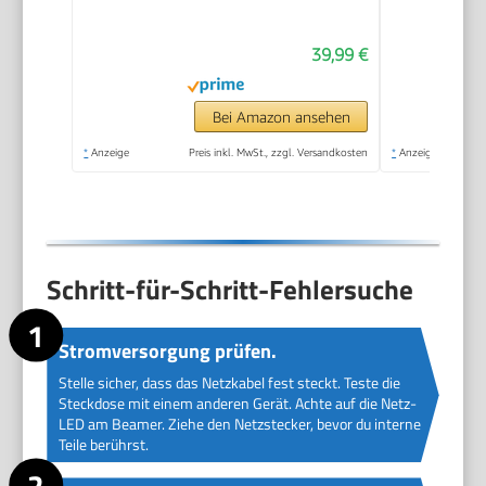
39,99 €
Bei Amazon ansehen
*
Anzeige
Preis inkl. MwSt., zzgl. Versandkosten
*
Anzeige
Schritt-für-Schritt-Fehlersuche
Stromversorgung prüfen.
Stelle sicher, dass das Netzkabel fest steckt. Teste die
Steckdose mit einem anderen Gerät. Achte auf die Netz-
LED am Beamer. Ziehe den Netzstecker, bevor du interne
Teile berührst.