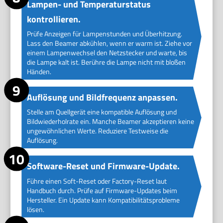
Lampen- und Temperaturstatus
kontrollieren.
Prüfe Anzeigen für Lampenstunden und Überhitzung.
Lass den Beamer abkühlen, wenn er warm ist. Ziehe vor
einem Lampenwechsel den Netzstecker und warte, bis
die Lampe kalt ist. Berühre die Lampe nicht mit bloßen
Händen.
Auflösung und Bildfrequenz anpassen.
Stelle am Quellgerät eine kompatible Auflösung und
Bildwiederholrate ein. Manche Beamer akzeptieren keine
ungewöhnlichen Werte. Reduziere Testweise die
Auflösung.
Software-Reset und Firmware-Update.
Führe einen Soft-Reset oder Factory-Reset laut
Handbuch durch. Prüfe auf Firmware-Updates beim
Hersteller. Ein Update kann Kompatibilitätsprobleme
lösen.