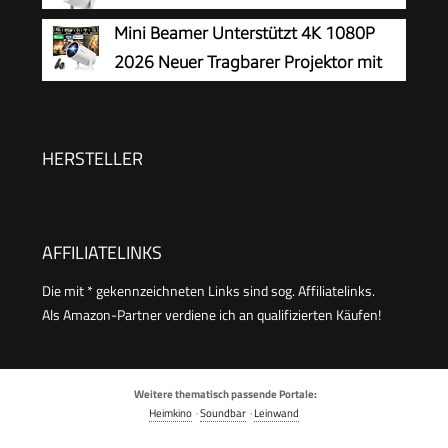
Mini Beamer Unterstützt 4K 1080P
2026 Neuer Tragbarer Projektor mit
5G WiFi 6 und BT 5.4, Beamer Klein
Projektor mit Automatische Trapezialkorrektur
180 ° Drehung für HDMI/Tv Stick/USB/Laptop,
HERSTELLER
Weiß
AFFILIATELINKS
Die mit * gekennzeichneten Links sind sog. Affiliatelinks.
Als Amazon-Partner verdiene ich an qualifizierten Käufen!
Weitere thematisch passende Portale:
Heimkino
·
Soundbar
·
Leinwand