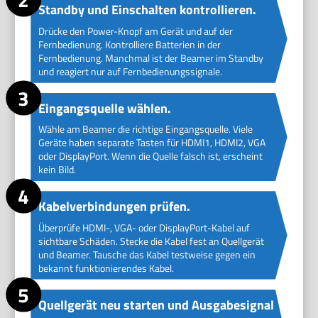
Standby und Einschalten kontrollieren.
Drücke den Power-Knopf am Gerät und auf der
Fernbedienung. Kontrolliere Batterien in der
Fernbedienung. Manchmal ist der Beamer im Standby
und reagiert nur auf Fernbedienungssignale.
Eingangsquelle wählen.
Wähle am Beamer die richtige Eingangsquelle. Viele
Geräte haben separate Tasten für HDMI1, HDMI2, VGA
oder DisplayPort. Wenn die Quelle falsch ist, erscheint
kein Bild.
Kabelverbindungen prüfen.
Überprüfe HDMI-, VGA- oder DisplayPort-Kabel auf
sichtbare Schäden. Stecke die Kabel fest an Quellgerät
und Beamer. Tausche das Kabel testweise gegen ein
bekannt funktionierendes Kabel.
Quellgerät neu starten und Ausgabesignal