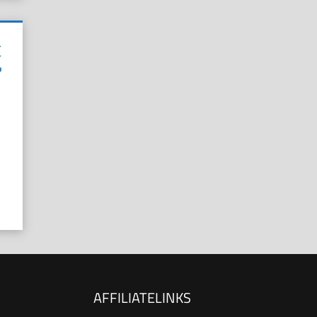
E
?
AFFILIATELINKS