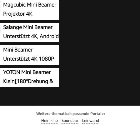
Magcubic Mini Beamer
Projektor 4K
Unterstützt Android 14,
Salange Mini Beamer
T 5.4
Unterstützt 4K, Android
14 mit Apps 5G WiFi 6
Mini Beamer
Unterstützt 4K 1080P
2026 Neuer Tragbarer
YOTON Mini Beamer
r mit 5G WiFi 6 und BT
Klein[180°Drehung &
mer Klein Projektor mit
Auto Keystone] New Y3
ische Trapezialkorrektur
jektor 1080P Unterstützt
rehung für HDMI/Tv
 50% Zoom Tragbarer
SB/Laptop, Weiß
Weitere thematisch passende Portale:
für Heimkino
Heimkino
·
Soundbar
·
Leinwand
immer Kompatibel mit
B/Phone/PS5/TV Stick