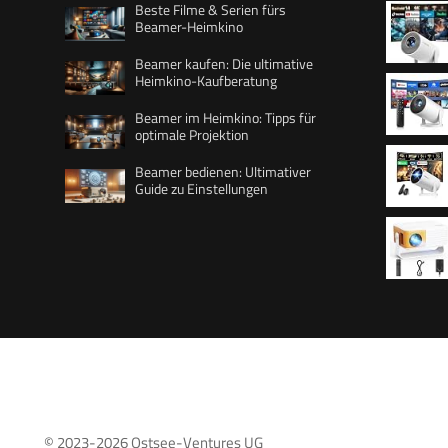
Beste Filme & Serien fürs
Beamer-Heimkino
Beamer kaufen: Die ultimative
Heimkino-Kaufberatung
WiFi 6 B
Beamer im Heimkino: Tipps für
optimale Projektion
Beamer bedienen: Ultimativer
1080P
Guide zu Einstellungen
Projekto
5.4, Bea
Automat
Mini Pro
180 ° D
15000L,
Stick/U
Beamer 
Schlafz
HDMI/US
© 2023-2026
Ostsee-Ventures UG