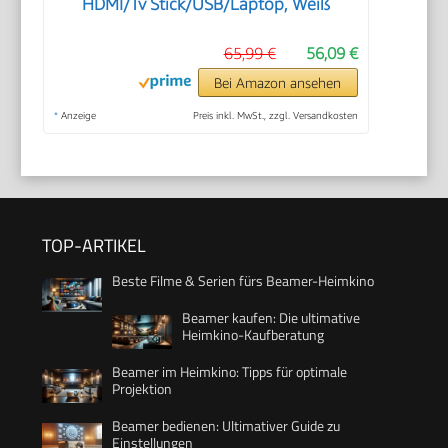
HDMI/Tv Stick/USB/Laptop, Weiß
65,99 €
56,09 €
Bei Amazon ansehen
*
Anzeige
Preis inkl. MwSt., zzgl. Versandkosten
TOP-ARTIKEL
Beste Filme & Serien fürs Beamer-Heimkino
Beamer kaufen: Die ultimative
Heimkino-Kaufberatung
Beamer im Heimkino: Tipps für optimale
Projektion
Beamer bedienen: Ultimativer Guide zu
Einstellungen