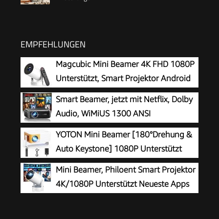
EMPFEHLUNGEN
Magcubic Mini Beamer 4K FHD 1080P
Unterstützt, Smart Projektor Android
14
Smart Beamer, jetzt mit Netflix, Dolby
Audio, WiMiUS 1300 ANSI
Autofokus/6D Trapezkorrektur Led
YOTON Mini Beamer [180°Drehung &
Beamer 4K Heimkino Unterstützt, WiFi
Auto Keystone] 1080P Unterstützt
Bluetooth Full HD 1080P Outdoor
15000L
Mini Beamer, Philoent Smart Projektor
Deckenmontage Projektor für Handy
4K/1080P Unterstützt Neueste Apps
WiFi 6 Bluetooth 5.4 Auto Screen
Trapezkorrektur Niedriges Rauschen,