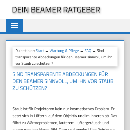
Zum
DEIN BEAMER RATGEBER
Inhalt
springen
Du bist hier:
Start
→
Wartung & Pflege
→
FAQ
→ Sind
transparente Abdeckungen für den Beamer sinnvoll, um ihn
vor Staub zu schützen?
SIND TRANSPARENTE ABDECKUNGEN FÜR
DEN BEAMER SINNVOLL, UM IHN VOR STAUB
ZU SCHÜTZEN?
Staub ist für Projektoren kein nur kosmetisches Problem. Er
setzt sich in Lüftern, auf dem Objektiv und im Inneren ab. Das
führt zu Wärmeproblemen, lauterem Lüftergeräusch und
einem weniger klaren Bild. Filter und regelmäßige Reinigung