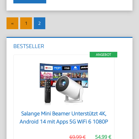
Seitennummerierung
Vorherige
«
1
2
der
Beiträge
Beiträge
BESTSELLER
ANGEBOT
Salange Mini Beamer Unterstützt 4K,
Android 14 mit Apps 5G WiFi 6 1080P
69,99 €
54,99 €