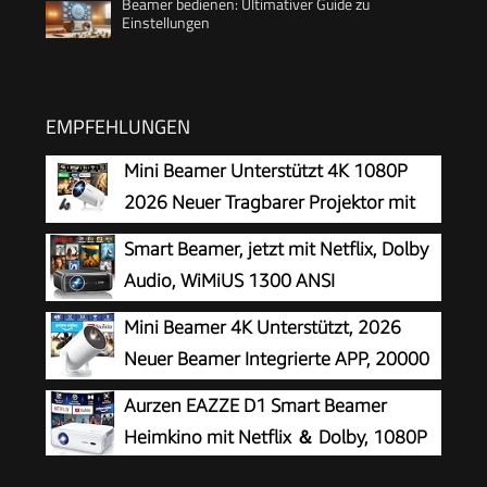
Beamer bedienen: Ultimativer Guide zu
Einstellungen
EMPFEHLUNGEN
Mini Beamer Unterstützt 4K 1080P
2026 Neuer Tragbarer Projektor mit
5G WiFi 6 und BT 5.4, Beamer Klein
Smart Beamer, jetzt mit Netflix, Dolby
Projektor mit Automatische Trapezialkorrektur
Audio, WiMiUS 1300 ANSI
180 ° Drehung für HDMI/Tv Stick/USB/Laptop,
Autofokus/6D Trapezkorrektur Led
Mini Beamer 4K Unterstützt, 2026
Weiß
Beamer 4K Heimkino Unterstützt, WiFi
Neuer Beamer Integrierte APP, 20000
Bluetooth Full HD 1080P Outdoor
Lumens mit Android 14, Automatische
Aurzen EAZZE D1 Smart Beamer
Deckenmontage Projektor für Handy
Trapezkorrektur, WiFi 6 und Bluetooth 5.4, 180°
Heimkino mit Netflix ＆ Dolby, 1080P
Dreh Projektor Tragbar Heimkino