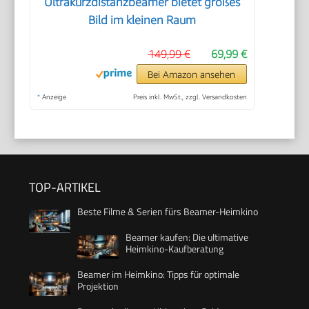
Ultrakurzdistanzbeamer bietet großes
Bild im kleinen Raum
149,99 €
69,99 €
Bei Amazon ansehen
*
Anzeige
Preis inkl. MwSt., zzgl. Versandkosten
TOP-ARTIKEL
Beste Filme & Serien fürs Beamer-Heimkino
Beamer kaufen: Die ultimative
Heimkino-Kaufberatung
Beamer im Heimkino: Tipps für optimale
Projektion