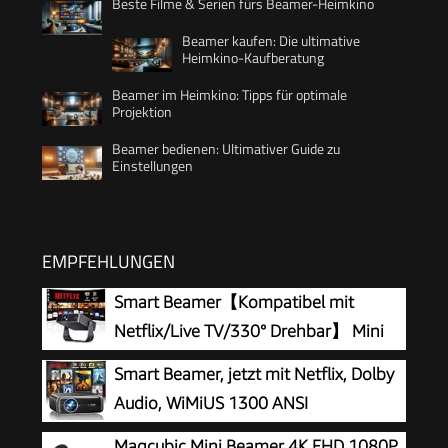
Beste Filme & Serien fürs Beamer-Heimkino
Beamer kaufen: Die ultimative
Heimkino-Kaufberatung
Beamer im Heimkino: Tipps für optimale
Projektion
Beamer bedienen: Ultimativer Guide zu
Einstellungen
EMPFEHLUNGEN
Smart Beamer【Kompatibel mit
Netflix/Live TV/330° Drehbar】 Mini
Beamer 4K mit Autofokus/6D
Smart Beamer, jetzt mit Netflix, Dolby
Trapezkorrektur, Mini Projector 4K 1080P Full
Audio, WiMiUS 1300 ANSI
HD WiFi6 & Bluetooth Heimkino/Outdoor Klein
Autofokus/6D Trapezkorrektur Led
Magcubic Mini Beamer 4K FHD 1080P
Projektor für Handy