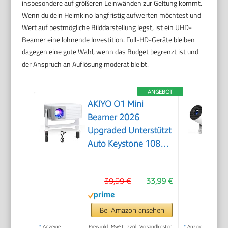
insbesondere auf größeren Leinwänden zur Geltung kommt.
Wenn du dein Heimkino langfristig aufwerten möchtest und
Wert auf bestmögliche Bilddarstellung legst, ist ein UHD-
Beamer eine lohnende Investition. Full-HD-Geräte bleiben
dagegen eine gute Wahl, wenn das Budget begrenzt ist und
der Anspruch an Auflösung moderat bleibt.
ANGEBOT
AKIYO O1 Mini
Beamer 2026
Upgraded Unterstützt
Auto Keystone 1080P
16000L
39,99 €
33,99 €
Bei Amazon ansehen
*
Anzeige
Preis inkl. MwSt., zzgl. Versandkosten
*
Anzeige