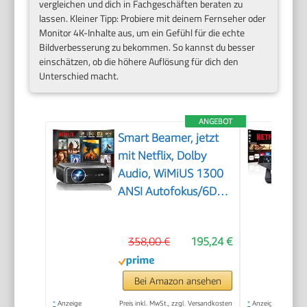
vergleichen und dich in Fachgeschäften beraten zu
lassen. Kleiner Tipp: Probiere mit deinem Fernseher oder
Monitor 4K-Inhalte aus, um ein Gefühl für die echte
Bildverbesserung zu bekommen. So kannst du besser
einschätzen, ob die höhere Auflösung für dich den
Unterschied macht.
ANGEBOT
Smart Beamer, jetzt
mit Netflix, Dolby
Audio, WiMiUS 1300
ANSI Autofokus/6D
Trapezkorrektur Led
Beamer 4K Heimkino
358,00 €
195,24 €
Unterstützt, WiFi
Bluetooth Full HD
1080P Outdoor
Bei Amazon ansehen
Deckenmontage
*
Anzeige
Preis inkl. MwSt., zzgl. Versandkosten
*
Anzeige