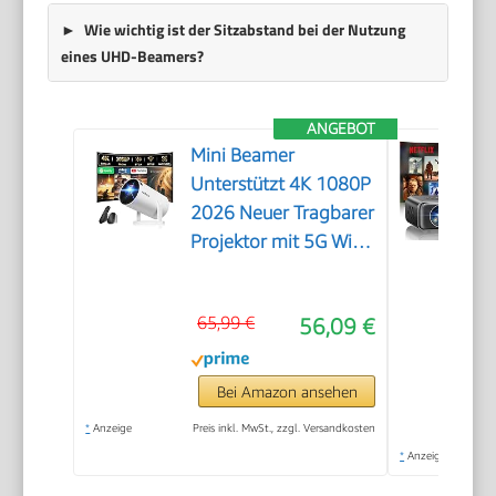
Wie wichtig ist der Sitzabstand bei der Nutzung
eines UHD-Beamers?
ANGEBOT
Mini Beamer
Unterstützt 4K 1080P
2026 Neuer Tragbarer
Projektor mit 5G WiFi
6 und BT 5.4, Beamer
Klein Projektor mit
65,99 €
56,09 €
Automatische
Trapezialkorrektur
180 ° Drehung für
Bei Amazon ansehen
HDMI/Tv
*
Anzeige
Preis inkl. MwSt., zzgl. Versandkosten
Stick/USB/Laptop,
*
Anzeige
Weiß