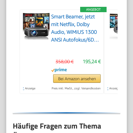
ANGEBOT
Smart Beamer, jetzt
mit Netflix, Dolby
Audio, WiMiUS 1300
ANSI Autofokus/6D
Trapezkorrektur Led
Beamer 4K Heimkino
358,00 €
195,24 €
Unterstützt, WiFi
Bluetooth Full HD
1080P Outdoor
Bei Amazon ansehen
Deckenmontage
*
Anzeige
Preis inkl. MwSt., zzgl. Versandkosten
*
Anzeige
Projektor für Handy
Häufige Fragen zum Thema