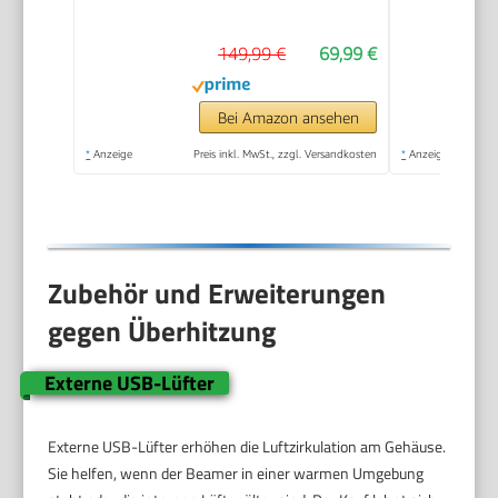
Bluetooth 5.4 Auto
Screen
149,99 €
69,99 €
Trapezkorrektur
Niedriges Rauschen,
Ultrakurzdistanzbeamer
Bei Amazon ansehen
bietet großes Bild im
*
Anzeige
Preis inkl. MwSt., zzgl. Versandkosten
*
Anzeige
kleinen Raum
Zubehör und Erweiterungen
gegen Überhitzung
Externe USB-Lüfter
Externe USB-Lüfter erhöhen die Luftzirkulation am Gehäuse.
Sie helfen, wenn der Beamer in einer warmen Umgebung