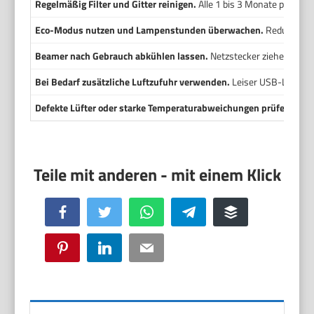
Regelmäßig Filter und Gitter reinigen.
Alle 1 bis 3 Monate prüfen,
Eco-Modus nutzen und Lampenstunden überwachen.
Reduziert W
Beamer nach Gebrauch abkühlen lassen.
Netzstecker ziehen und 
Bei Bedarf zusätzliche Luftzufuhr verwenden.
Leiser USB-Lüfter k
Defekte Lüfter oder starke Temperaturabweichungen prüfen lass
Facebook
Twitter
WhatsApp
Telegram
Buffer
Pinterest
LinkedIn
Email