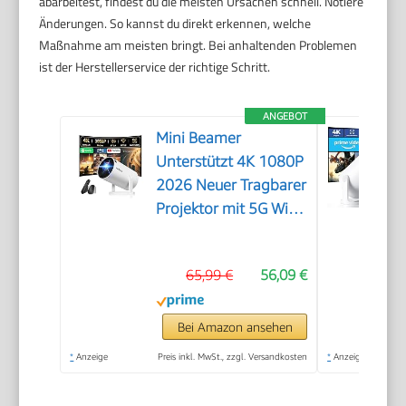
abarbeitest, findest du die meisten Ursachen schnell. Notiere
Änderungen. So kannst du direkt erkennen, welche
Maßnahme am meisten bringt. Bei anhaltenden Problemen
ist der Herstellerservice der richtige Schritt.
ANGEBOT
Mini Beamer
Unterstützt 4K 1080P
2026 Neuer Tragbarer
Projektor mit 5G WiFi
6 und BT 5.4, Beamer
Klein Projektor mit
65,99 €
56,09 €
Automatische
Trapezialkorrektur
180 ° Drehung für
Bei Amazon ansehen
HDMI/Tv
*
Anzeige
Preis inkl. MwSt., zzgl. Versandkosten
*
Anzeige
Stick/USB/Laptop,
Weiß