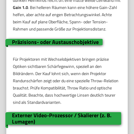
dunklen Heimkinos reicht oft eine matte weiße Leinwand mit
Gain 1.0
. Bei helleren Räumen kann eine höhere Gain-Zahl
helfen, aber achte auf engen Betrachtungswinkel. Achte
beim Kauf auf plane Oberfläche, Spann- oder Tension-
Rahmen und passende Größe zur Projektionsdistanz.
Präzisions- oder Austauschobjektive
Für Projektoren mit Wechselobjektiven bringen präzise
Optiken sichtbaren Schärfegewinn, speziell an den
Bildrändern. Der Kauf lohnt sich, wenn dein Projektor
Randunschärfen zeigt oder du eine spezielle Throw-Relation
brauchst. Prüfe Kompatibilität, Throw Ratio und optische
Qualität. Beachte, dass hochwertige Linsen deutlich teurer
sind als Standardvarianten.
Externer Video-Prozessor / Skalierer (z. B.
Lumagen)