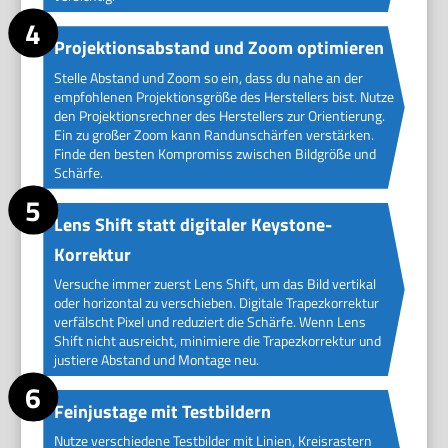
Projektionsabstand und Zoom optimieren
Stelle Abstand und Zoom so ein, dass du nahe an der
empfohlenen Projektionsgröße des Herstellers bist. Nutze
den Projektionsrechner des Herstellers zur Orientierung.
Ein zu großer Zoom kann Randunschärfen verstärken.
Finde den besten Kompromiss zwischen Bildgröße und
Schärfe.
Lens Shift statt digitaler Keystone-
Korrektur
Versuche immer zuerst Lens Shift, um das Bild vertikal
oder horizontal zu verschieben. Digitale Trapezkorrektur
verfälscht Pixel und reduziert die Schärfe. Wenn Lens
Shift nicht ausreicht, minimiere die Trapezkorrektur und
justiere Abstand und Montage neu.
Feinjustage mit Testbildern
Nutze verschiedene Testbilder mit Linien, Kreisrastern