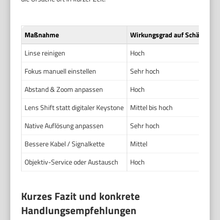
Maßnahme
Wirkungsgrad auf Schärfe
A
Linse reinigen
Hoch
N
Fokus manuell einstellen
Sehr hoch
N
Abstand & Zoom anpassen
Hoch
Mi
Lens Shift statt digitaler Keystone
Mittel bis hoch
N
Native Auflösung anpassen
Sehr hoch
N
Bessere Kabel / Signalkette
Mittel
Ni
Objektiv-Service oder Austausch
Hoch
H
Kurzes Fazit und konkrete
Handlungsempfehlungen