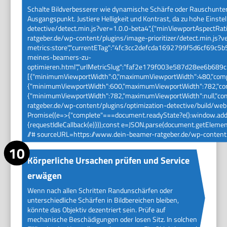
Schalte Bildverbesserer wie dynamische Schärfe oder Rauschunterdrü
Ausgangspunkt. Justiere Helligkeit und Kontrast, da zu hohe Ein
detective/detect.min.js?ver=1.0.0-beta4",{"minViewportAspectRati
ratgeber.de/wp-content/plugins/image-prioritizer/detect.min.js?v
metrics:store","currentETag":"4fc3cc2defcda1692799f5d6cf69c5b5"
meines-beamers-zu-
optimieren.html","urlMetricSlug":"faf2e179f003e587d28ee6b689c
[{"minimumViewportWidth":0,"maximumViewportWidth":480,"compl
{"minimumViewportWidth":600,"maximumViewportWidth":782,"comp
{"minimumViewportWidth":782,"maximumViewportWidth":null,"compl
ratgeber.de/wp-content/plugins/optimization-detective/build/web-v
Promise((e=>{"complete"===document.readyState?e():window.addEve
{requestIdleCallback(e)}));const e=JSON.parse(document.getElementB
//# sourceURL=https://www.dein-beamer-ratgeber.de/wp-content/p
Körperliche Ursachen prüfen und Service
erwägen
Wenn nach allen Schritten Randunschärfen oder
unterschiedliche Schärfen in Bildbereichen bleiben,
könnte das Objektiv dezentriert sein. Prüfe auf
mechanische Beschädigungen oder losen Sitz. In solchen