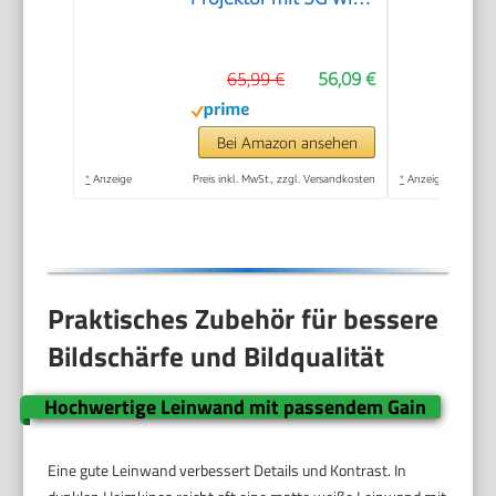
6 und BT 5.4, Beamer
Klein Projektor mit
65,99 €
56,09 €
Automatische
Trapezialkorrektur
180 ° Drehung für
Bei Amazon ansehen
HDMI/Tv
*
Anzeige
Preis inkl. MwSt., zzgl. Versandkosten
*
Anzeige
Stick/USB/Laptop,
Weiß
Praktisches Zubehör für bessere
Bildschärfe und Bildqualität
Hochwertige Leinwand mit passendem
Gain
Eine gute Leinwand verbessert Details und Kontrast. In