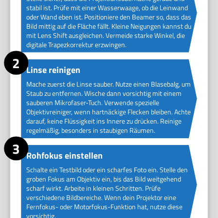
stabil ist. Prüfe mit einer Wasserwaage, ob die Leinwand
oder Wand eben ist. Positioniere den Beamer so, dass das
Bild mittig auf die Fläche fällt. Kleine Neigungen kannst du
mit Lens Shift ausgleichen. Vermeide starke Winkel, die
digitale Trapezkorrektur erzwingen.
Linse reinigen
Mache zuerst die Linse sauber. Nutze einen Blasebalg, um
Staub zu entfernen. Wische dann vorsichtig mit einem
sauberen Mikrofaser-Tuch. Verwende spezielle
Objektivreiniger, wenn hartnäckige Flecken bleiben. Achte
darauf, keine Flüssigkeit ins Innere zu drücken. Reinige
regelmäßig, besonders in staubigen Räumen.
Rohfokus einstellen
Schalte ein Testbild oder ein scharfes Foto ein. Stelle den
groben Fokus am Objektiv ein, bis das Bild weitgehend
scharf wirkt. Arbeite in kleinen Schritten. Prüfe
verschiedene Bildbereiche. Wenn dein Projektor eine
Fernfokus- oder Motorfokus-Funktion hat, nutze diese
vorsichtig.