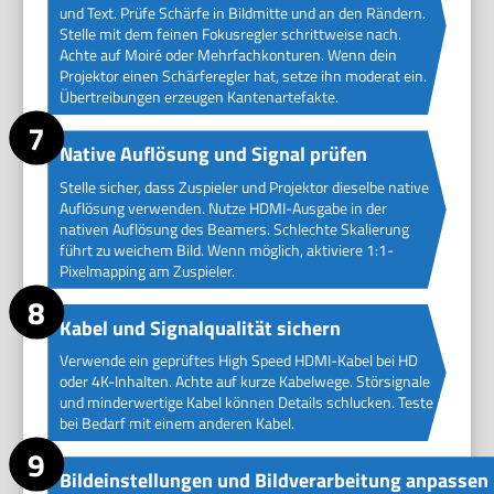
und Text. Prüfe Schärfe in Bildmitte und an den Rändern.
Stelle mit dem feinen Fokusregler schrittweise nach.
Achte auf Moiré oder Mehrfachkonturen. Wenn dein
Projektor einen Schärferegler hat, setze ihn moderat ein.
Übertreibungen erzeugen Kantenartefakte.
Native Auflösung und Signal prüfen
Stelle sicher, dass Zuspieler und Projektor dieselbe native
Auflösung verwenden. Nutze HDMI-Ausgabe in der
nativen Auflösung des Beamers. Schlechte Skalierung
führt zu weichem Bild. Wenn möglich, aktiviere 1:1-
Pixelmapping am Zuspieler.
Kabel und Signalqualität sichern
Verwende ein geprüftes High Speed HDMI-Kabel bei HD
oder 4K-Inhalten. Achte auf kurze Kabelwege. Störsignale
und minderwertige Kabel können Details schlucken. Teste
bei Bedarf mit einem anderen Kabel.
Bildeinstellungen und Bildverarbeitung anpassen