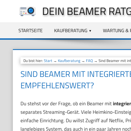
Zum
DEIN BEAMER RAT
Inhalt
springen
STARTSEITE
KAUFBERATUNG
WARTUNG & 
Du bist hier:
Start
→
Kaufberatung
→
FAQ
→ Sind Beamer mit in
SIND BEAMER MIT INTEGRIER
EMPFEHLENSWERT?
Du stehst vor der Frage, ob ein Beamer mit
integrie
separates Streaming-Gerät. Viele Heimkino-Einsteig
einfache Einrichtung. Du willst Zugriff auf Netflix, 
langlebiges System, das auch in ein paar Jahren noc