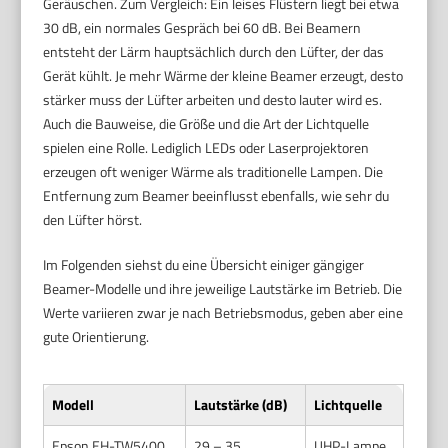
Geräuschen. Zum Vergleich: Ein leises Flüstern liegt bei etwa
30 dB, ein normales Gespräch bei 60 dB. Bei Beamern
entsteht der Lärm hauptsächlich durch den Lüfter, der das
Gerät kühlt. Je mehr Wärme der kleine Beamer erzeugt, desto
stärker muss der Lüfter arbeiten und desto lauter wird es.
Auch die Bauweise, die Größe und die Art der Lichtquelle
spielen eine Rolle. Lediglich LEDs oder Laserprojektoren
erzeugen oft weniger Wärme als traditionelle Lampen. Die
Entfernung zum Beamer beeinflusst ebenfalls, wie sehr du
den Lüfter hörst.
Im Folgenden siehst du eine Übersicht einiger gängiger
Beamer-Modelle und ihre jeweilige Lautstärke im Betrieb. Die
Werte variieren zwar je nach Betriebsmodus, geben aber eine
gute Orientierung.
Modell
Lautstärke (dB)
Lichtquelle
Epson EH-TW5400
29 – 35
UHP-Lampe