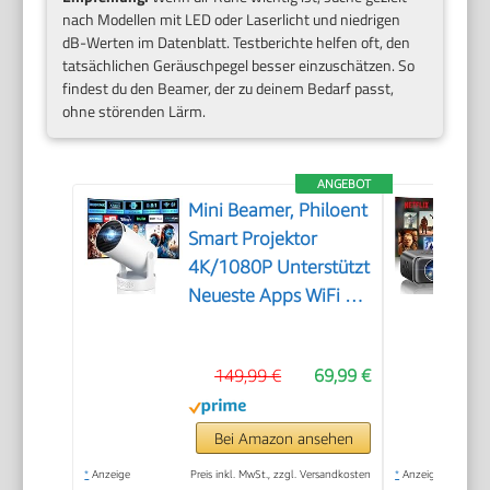
nach Modellen mit LED oder Laserlicht und niedrigen
dB-Werten im Datenblatt. Testberichte helfen oft, den
tatsächlichen Geräuschpegel besser einzuschätzen. So
findest du den Beamer, der zu deinem Bedarf passt,
ohne störenden Lärm.
ANGEBOT
Mini Beamer, Philoent
Smart Projektor
4K/1080P Unterstützt
Neueste Apps WiFi 6
Bluetooth 5.4 Auto
Screen
149,99 €
69,99 €
Trapezkorrektur
Niedriges Rauschen,
Ultrakurzdistanzbeamer
Bei Amazon ansehen
bietet großes Bild im
*
Anzeige
Preis inkl. MwSt., zzgl. Versandkosten
*
Anzeige