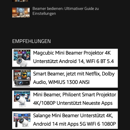
Beamer bedienen: Ultimativer Guide zu
Einstellungen
EMPFEHLUNGEN
Magcubic Mini Beamer Projektor 4K
Unterstützt Android 14, WiFi 6 BT 5.4
Smart Beamer, jetzt mit Netflix, Dolby
Audio, WiMiUS 1300 ANSI
Autofokus/6D Trapezkorrektur Led
Mini Beamer, Philoent Smart Projektor
Beamer 4K Heimkino Unterstützt, WiFi
4K/1080P Unterstützt Neueste Apps
Bluetooth Full HD 1080P Outdoor
WiFi 6 Bluetooth 5.4 Auto Screen
Salange Mini Beamer Unterstützt 4K,
Deckenmontage Projektor für Handy
Trapezkorrektur Niedriges Rauschen,
Android 14 mit Apps 5G WiFi 6 1080P
Ultrakurzdistanzbeamer bietet großes Bild im