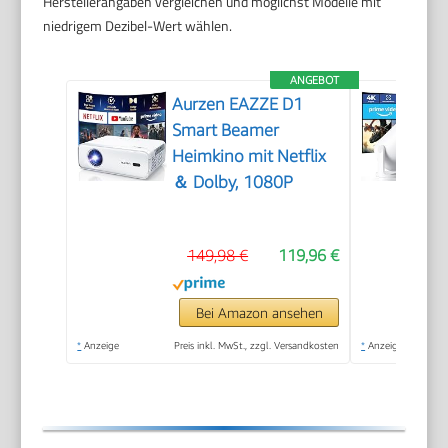
Herstellerangaben vergleichen und möglichst Modelle mit
niedrigem Dezibel-Wert wählen.
ANGEBOT
Aurzen EAZZE D1
Smart Beamer
Heimkino mit Netflix
＆ Dolby, 1080P
149,98 €
119,96 €
Bei Amazon ansehen
*
Anzeige
Preis inkl. MwSt., zzgl. Versandkosten
*
Anzeige