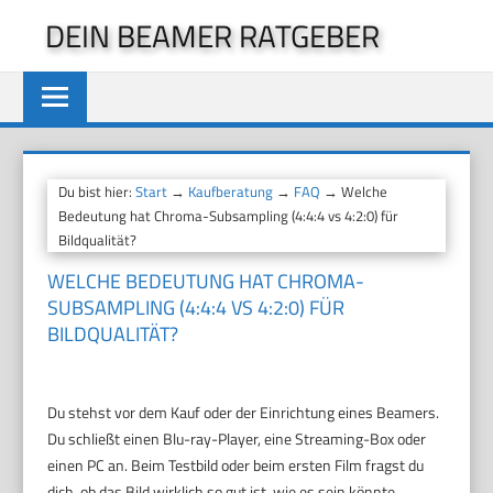
Zum
DEIN BEAMER RATGEBER
Inhalt
springen
Du bist hier:
Start
→
Kaufberatung
→
FAQ
→ Welche
Bedeutung hat Chroma-Subsampling (4:4:4 vs 4:2:0) für
Bildqualität?
WELCHE BEDEUTUNG HAT CHROMA-
SUBSAMPLING (4:4:4 VS 4:2:0) FÜR
BILDQUALITÄT?
Du stehst vor dem Kauf oder der Einrichtung eines Beamers.
Du schließt einen Blu-ray-Player, eine Streaming-Box oder
einen PC an. Beim Testbild oder beim ersten Film fragst du
dich, ob das Bild wirklich so gut ist, wie es sein könnte.