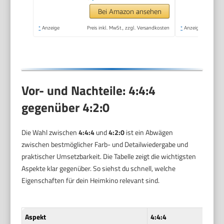
6 und Bluetooth 5.4,
Bei Amazon ansehen
180° Dreh Projektor
*
Anzeige
Preis inkl. MwSt., zzgl. Versandkosten
*
Anzeige
Tragbar Heimkino
Vor- und Nachteile: 4:4:4
gegenüber 4:2:0
Die Wahl zwischen
4:4:4
und
4:2:0
ist ein Abwägen
zwischen bestmöglicher Farb- und Detailwiedergabe und
praktischer Umsetzbarkeit. Die Tabelle zeigt die wichtigsten
Aspekte klar gegenüber. So siehst du schnell, welche
Eigenschaften für dein Heimkino relevant sind.
Aspekt
4:4:4