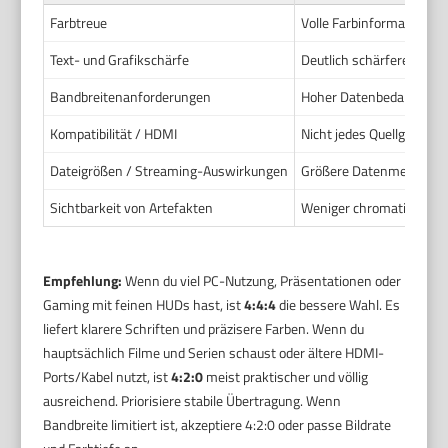
Farbtreue
Volle Farbinformation pro
Text- und Grafikschärfe
Deutlich schärfere Schri
Bandbreitenanforderungen
Hoher Datenbedarf. Oft H
Kompatibilität / HDMI
Nicht jedes Quellgerät od
Dateigrößen / Streaming-Auswirkungen
Größere Datenmengen kö
Sichtbarkeit von Artefakten
Weniger chromatische Ar
Empfehlung:
Wenn du viel PC-Nutzung, Präsentationen oder
Gaming mit feinen HUDs hast, ist
4:4:4
die bessere Wahl. Es
liefert klarere Schriften und präzisere Farben. Wenn du
hauptsächlich Filme und Serien schaust oder ältere HDMI-
Ports/Kabel nutzt, ist
4:2:0
meist praktischer und völlig
ausreichend. Priorisiere stabile Übertragung. Wenn
Bandbreite limitiert ist, akzeptiere 4:2:0 oder passe Bildrate