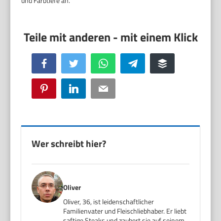
und Farbtiefe an.
Facebook
Twitter
WhatsApp
Telegram
Buffer
Pinterest
LinkedIn
Email
Wer schreibt hier?
Oliver
Oliver, 36, ist leidenschaftlicher
Familienvater und Fleischliebhaber. Er liebt
saftige Steaks und zaubert sie auf seinem