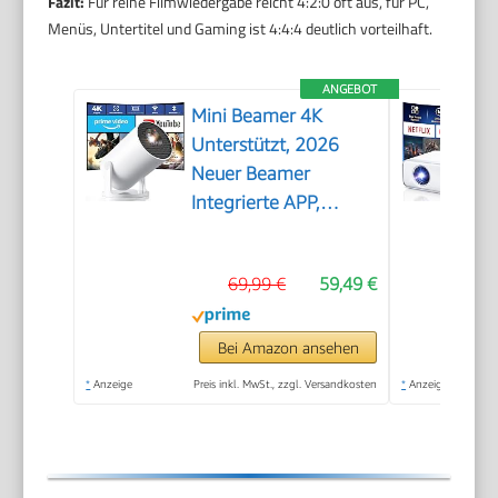
Fazit:
Für reine Filmwiedergabe reicht 4:2:0 oft aus, für PC,
Menüs, Untertitel und Gaming ist 4:4:4 deutlich vorteilhaft.
ANGEBOT
Mini Beamer 4K
Unterstützt, 2026
Neuer Beamer
Integrierte APP,
20000 Lumens mit
Android 14,
69,99 €
59,49 €
Automatische
Trapezkorrektur, WiFi
6 und Bluetooth 5.4,
Bei Amazon ansehen
180° Dreh Projektor
*
Anzeige
Preis inkl. MwSt., zzgl. Versandkosten
*
Anzeige
Tragbar Heimkino