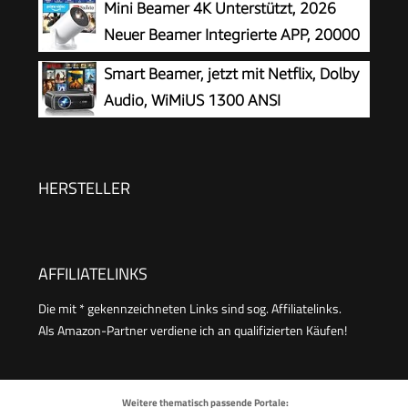
Mini Beamer 4K Unterstützt, 2026
kleinen Raum
Neuer Beamer Integrierte APP, 20000
Lumens mit Android 14, Automatische
Smart Beamer, jetzt mit Netflix, Dolby
Trapezkorrektur, WiFi 6 und Bluetooth 5.4, 180°
Audio, WiMiUS 1300 ANSI
Dreh Projektor Tragbar Heimkino
Autofokus/6D Trapezkorrektur Led
Beamer 4K Heimkino Unterstützt, WiFi
Bluetooth Full HD 1080P Outdoor
HERSTELLER
Deckenmontage Projektor für Handy
AFFILIATELINKS
Die mit * gekennzeichneten Links sind sog. Affiliatelinks.
Als Amazon-Partner verdiene ich an qualifizierten Käufen!
Weitere thematisch passende Portale: