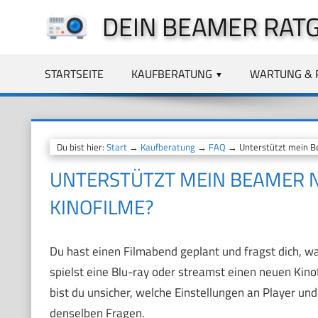
Zum
DEIN BEAMER RAT
Inhalt
springen
STARTSEITE
KAUFBERATUNG
WARTUNG & 
Du bist hier:
Start
→
Kaufberatung
→
FAQ
→ Unterstützt mein Be
UNTERSTÜTZT MEIN BEAMER N
KINOFILME?
Du hast einen Filmabend geplant und fragst dich, w
spielst eine Blu-ray oder streamst einen neuen Kino
bist du unsicher, welche Einstellungen an Player un
denselben Fragen.