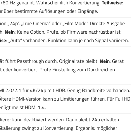
/60 Hz genannt. Wahrscheinlich Konvertierung.
Teilweise
:
r über bestimmte Auflösungen oder Eingänge.
tion „24p“, „True Cinema“ oder „Film Mode“. Direkte Ausgabe
h.
Nein
: Keine Option. Prüfe, ob Firmware nachrüstbar ist.
ise
: „Auto“ vorhanden. Funktion kann je nach Signal variieren.
rät führt Passthrough durch. Originalrate bleibt.
Nein
: Gerät
rt oder konvertiert. Prüfe Einstellung zum Durchreichen.
MI 2.0/2.1 für 4K/24p mit HDR. Genug Bandbreite vorhanden.
 Ältere HDMI‑Version kann zu Limitierungen führen. Für Full HD
nügt meist HDMI 1.4.
alierer kann deaktiviert werden. Dann bleibt 24p erhalten.
 Skalierung zwingt zu Konvertierung. Ergebnis: möglicher