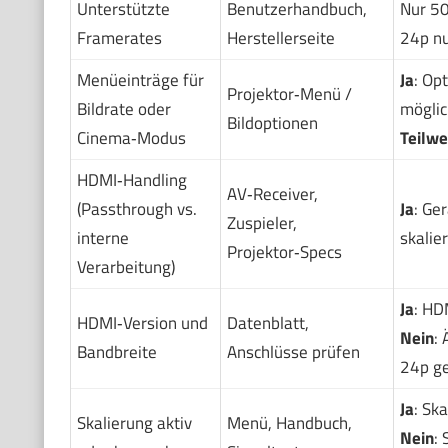
Unterstützte
Benutzerhandbuch,
Nur 50
Framerates
Herstellerseite
24p nu
Menüeinträge für
Ja
: Op
Projektor‑Menü /
Bildrate oder
möglic
Bildoptionen
Cinema‑Modus
Teilwe
HDMI‑Handling
AV‑Receiver,
(Passthrough vs.
Ja
: Ge
Zuspieler,
interne
skalie
Projektor‑Specs
Verarbeitung)
Ja
: HD
HDMI‑Version und
Datenblatt,
Nein
:
Bandbreite
Anschlüsse prüfen
24p ge
Ja
: Sk
Skalierung aktiv
Menü, Handbuch,
Nein
: