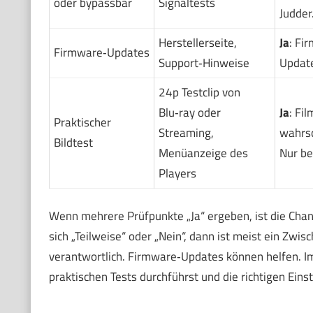
oder bypassbar
Signaltests
Judder
Herstellerseite,
Ja
: Fi
Firmware‑Updates
Support‑Hinweise
Update
24p Testclip von
Blu‑ray oder
Ja
: Fi
Praktischer
Streaming,
wahrsc
Bildtest
Menüanzeige des
Nur be
Players
Wenn mehrere Prüfpunkte „Ja“ ergeben, ist die Chan
sich „Teilweise“ oder „Nein“, dann ist meist ein Zwis
verantwortlich. Firmware‑Updates können helfen. Im n
praktischen Tests durchführst und die richtigen Einst