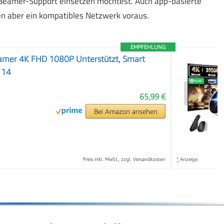
 Beamer-Support einsetzen möchtest. Auch app-basierte
en aber ein kompatibles Netzwerk voraus.
EMPFEHLUNG
amer 4K FHD 1080P Unterstützt, Smart
 14
❯
65,99 €
Bei Amazon ansehen
Preis inkl. MwSt., zzgl. Versandkosten
*
Anzeige