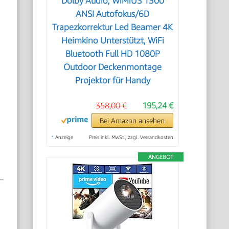
Dolby Audio, WiMiUS 1300
ANSI Autofokus/6D
Trapezkorrektur Led Beamer 4K
Heimkino Unterstützt, WiFi
Bluetooth Full HD 1080P
Outdoor Deckenmontage
Projektor für Handy
358,00 €
195,24 €
Bei Amazon ansehen
*
Anzeige
Preis inkl. MwSt., zzgl. Versandkosten
ANGEBOT