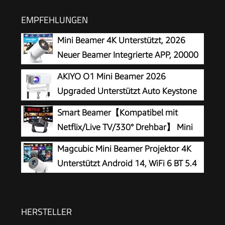
EMPFEHLUNGEN
Mini Beamer 4K Unterstützt, 2026
Neuer Beamer Integrierte APP, 20000
Lumens mit Android 14, Automatische
AKIYO O1 Mini Beamer 2026
Trapezkorrektur, WiFi 6 und Bluetooth 5.4, 180°
Upgraded Unterstützt Auto Keystone
Dreh Projektor Tragbar Heimkino
1080P 16000L
Smart Beamer【Kompatibel mit
Netflix/Live TV/330° Drehbar】 Mini
Beamer 4K mit Autofokus/6D
Magcubic Mini Beamer Projektor 4K
Trapezkorrektur, Mini Projector 4K 1080P Full
Unterstützt Android 14, WiFi 6 BT 5.4
HD WiFi6 & Bluetooth Heimkino/Outdoor Klein
Projektor für Handy
HERSTELLER