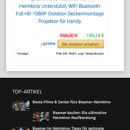
Heimkino Unterstützt, WiFi Bluetooth
Full HD 1080P Outdoor Deckenmontage
Projektor für Handy
358,00 €
195,24 €
Bei Amazon ansehen
*
Anzeige
Preis inkl. MwSt., zzgl. Versandkosten
TOP-ARTIKEL
Beste Filme & Serien fürs Beamer-Heimkino
Beamer kaufen: Die ultimative
Heimkino-Kaufberatung
Beamer im Heimkino: Tipps für optimale