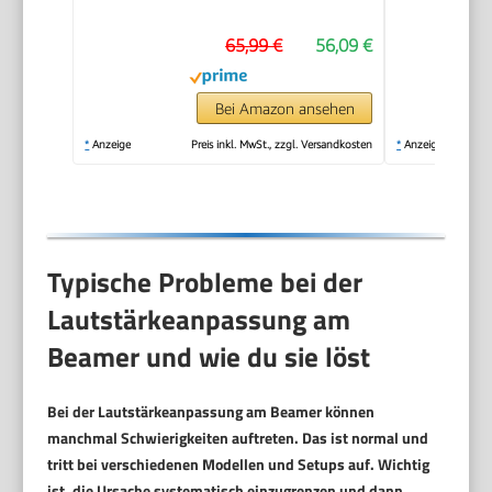
Klein Projektor mit
65,99 €
56,09 €
Automatische
Trapezialkorrektur
180 ° Drehung für
Bei Amazon ansehen
HDMI/Tv
*
Anzeige
Preis inkl. MwSt., zzgl. Versandkosten
*
Anzeige
Stick/USB/Laptop,
Weiß
Typische Probleme bei der
Lautstärkeanpassung am
Beamer und wie du sie löst
Bei der Lautstärkeanpassung am Beamer können
manchmal Schwierigkeiten auftreten. Das ist normal und
tritt bei verschiedenen Modellen und Setups auf. Wichtig
ist, die Ursache systematisch einzugrenzen und dann