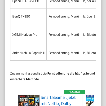
Epson EH-TW7000
Fernbedienung, Menü
Ja, per Audioaus
BenQ TK850
Fernbedienung, Menü
Ja, über 3,5-mm
XGIMI Horizon Pro
Fernbedienung, Menü
Ja, Bluetooth u
Anker Nebula Capsule II
Fernbedienung, Menü
Ja, Bluetooth &
Zusammenfassend ist die
Fernbedienung die häufigste und
einfachste Methode
ANGEBOT
Smart Beamer, jetzt
mit Netflix, Dolby