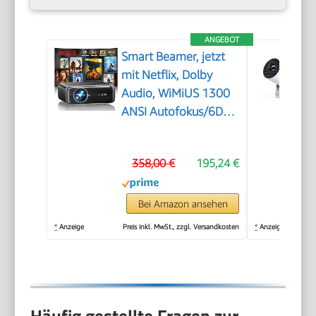
ANGEBOT
Smart Beamer, jetzt
mit Netflix, Dolby
Audio, WiMiUS 1300
ANSI Autofokus/6D
Trapezkorrektur Led
Beamer 4K Heimkino
358,00 €
195,24 €
Unterstützt, WiFi
Bluetooth Full HD
1080P Outdoor
Bei Amazon ansehen
Deckenmontage
*
Anzeige
Preis inkl. MwSt., zzgl. Versandkosten
*
Anzeige
Projektor für Handy
Häufig gestellte Fragen zur