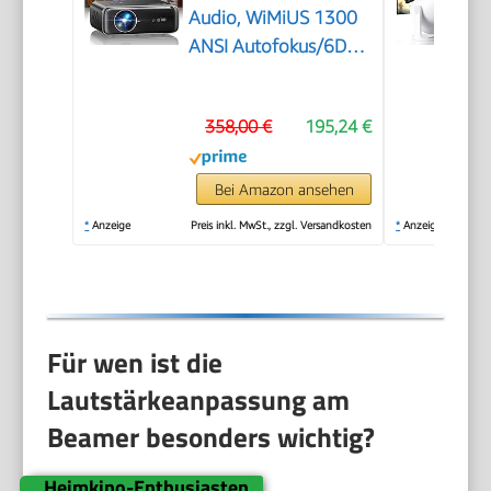
Audio, WiMiUS 1300
ANSI Autofokus/6D
Trapezkorrektur Led
Beamer 4K Heimkino
358,00 €
195,24 €
Unterstützt, WiFi
Bluetooth Full HD
1080P Outdoor
Bei Amazon ansehen
Deckenmontage
*
Anzeige
Preis inkl. MwSt., zzgl. Versandkosten
*
Anzeige
Projektor für Handy
Für wen ist die
Lautstärkeanpassung am
Beamer besonders wichtig?
Heimkino-Enthusiasten