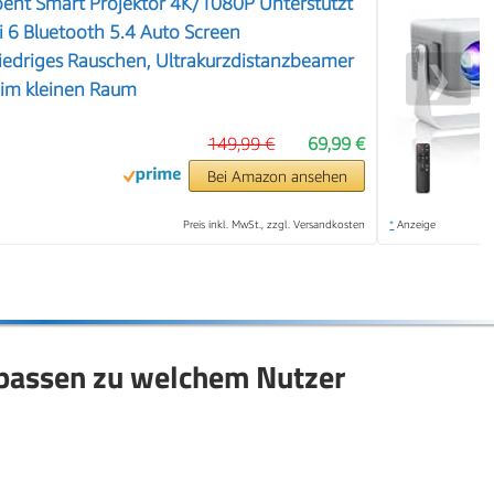
oent Smart Projektor 4K/1080P Unterstützt
 6 Bluetooth 5.4 Auto Screen
iedriges Rauschen, Ultrakurzdistanzbeamer
❯
d im kleinen Raum
149,99 €
69,99 €
Bei Amazon ansehen
Preis inkl. MwSt., zzgl. Versandkosten
*
Anzeige
passen zu welchem Nutzer