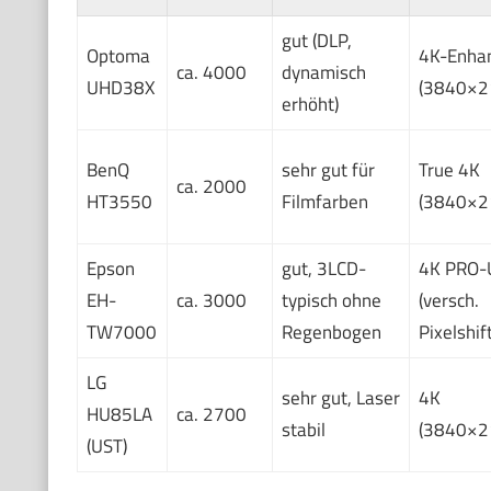
gut (DLP,
Optoma
4K-Enha
ca. 4000
dynamisch
UHD38X
(3840×2
erhöht)
BenQ
sehr gut für
True 4K
ca. 2000
HT3550
Filmfarben
(3840×2
Epson
gut, 3LCD-
4K PRO-
EH-
ca. 3000
typisch ohne
(versch.
TW7000
Regenbogen
Pixelshift
LG
sehr gut, Laser
4K
HU85LA
ca. 2700
stabil
(3840×2
(UST)