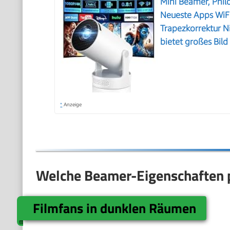
Mini Beamer, Phil
Neueste Apps WiFi
Trapezkorrektur N
bietet großes Bil
*
Anzeige
Welche Beamer-Eigenschaften 
Filmfans in dunklen Räumen