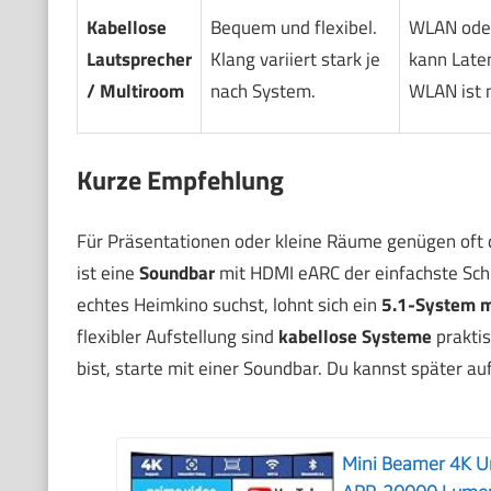
Kabellose
Bequem und flexibel.
WLAN oder
Lautsprecher
Klang variiert stark je
kann Late
/ Multiroom
nach System.
WLAN ist m
Kurze Empfehlung
Für Präsentationen oder kleine Räume genügen oft d
ist eine
Soundbar
mit HDMI eARC der einfachste Schr
echtes Heimkino suchst, lohnt sich ein
5.1-System m
flexibler Aufstellung sind
kabellose Systeme
praktis
bist, starte mit einer Soundbar. Du kannst später au
Mini Beamer 4K Un