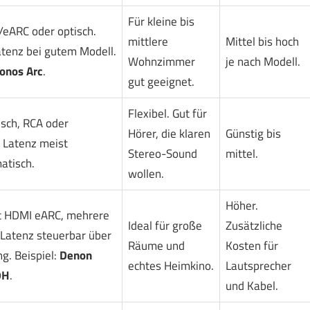
Für kleine bis
eARC oder optisch.
mittlere
Mittel bis hoch
atenz bei gutem Modell.
Wohnzimmer
je nach Modell.
onos Arc
.
gut geeignet.
Flexibel. Gut für
isch, RCA oder
Hörer, die klaren
Günstig bis
 Latenz meist
Stereo-Sound
mittel.
atisch.
wollen.
Höher.
t HDMI eARC, mehrere
Ideal für große
Zusätzliche
 Latenz steuerbar über
Räume und
Kosten für
g. Beispiel:
Denon
echtes Heimkino.
Lautsprecher
0H
.
und Kabel.