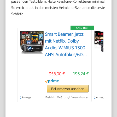
passenden Testbildern. Halte Keystone-Korrekturen minimal.
So erreichst du in den meisten Heimkino-Szenarien die beste
Schärfe.
ANGEBOT
Smart Beamer, jetzt
mit Netflix, Dolby
Audio, WiMiUS 1300
ANSI Autofokus/6D
Trapezkorrektur Led
Beamer 4K Heimkino
358,00 €
195,24 €
Unterstützt, WiFi
Bluetooth Full HD
1080P Outdoor
Bei Amazon ansehen
Deckenmontage
*
Anzeige
Preis inkl. MwSt., zzgl. Versandkosten
*
Anzeige
Projektor für Handy