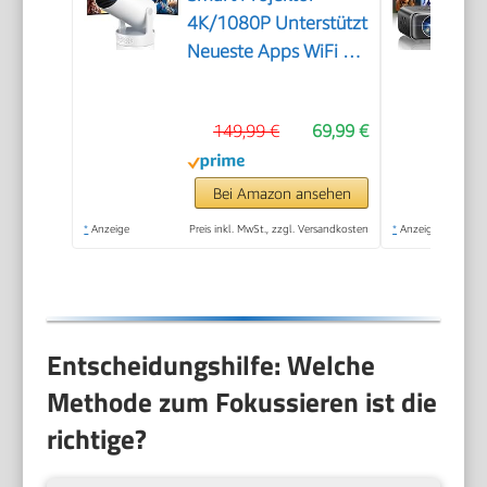
4K/1080P Unterstützt
Neueste Apps WiFi 6
Bluetooth 5.4 Auto
Screen
149,99 €
69,99 €
Trapezkorrektur
Niedriges Rauschen,
Ultrakurzdistanzbeamer
Bei Amazon ansehen
bietet großes Bild im
*
Anzeige
Preis inkl. MwSt., zzgl. Versandkosten
*
Anzeige
kleinen Raum
Entscheidungshilfe: Welche
Methode zum Fokussieren ist die
richtige?