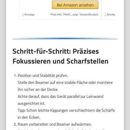
6 und Bluetooth 5.4,
Bei Amazon ansehen
180° Dreh Projektor
*
Anzeige
Preis inkl. MwSt., zzgl. Versandkosten
*
Anzeige
Tragbar Heimkino
Schritt-für-Schritt: Präzises
Fokussieren und Scharfstellen
Position und Stabilität prüfen.
Stelle den Beamer auf eine stabile Fläche oder montiere
ihn sicher an der Decke.
Achte darauf, dass das Gerät parallel zur Leinwand
ausgerichtet ist.
Tipp: Schon leichte Kippungen verschlechtern die Schärfe
in den Ecken.
Raum vorbereiten und Beamer aufwärmen.