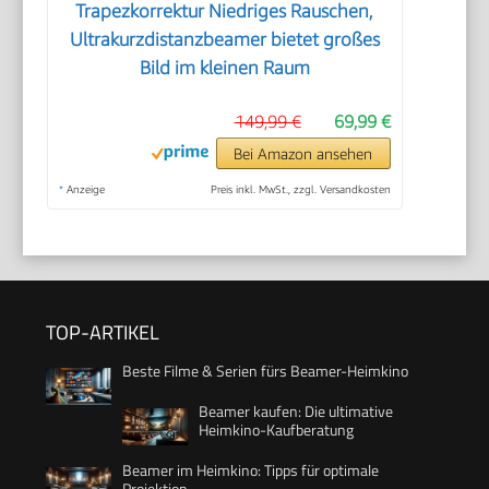
Trapezkorrektur Niedriges Rauschen,
Ultrakurzdistanzbeamer bietet großes
Bild im kleinen Raum
149,99 €
69,99 €
Bei Amazon ansehen
*
Anzeige
Preis inkl. MwSt., zzgl. Versandkosten
TOP-ARTIKEL
Beste Filme & Serien fürs Beamer-Heimkino
Beamer kaufen: Die ultimative
Heimkino-Kaufberatung
Beamer im Heimkino: Tipps für optimale
Projektion