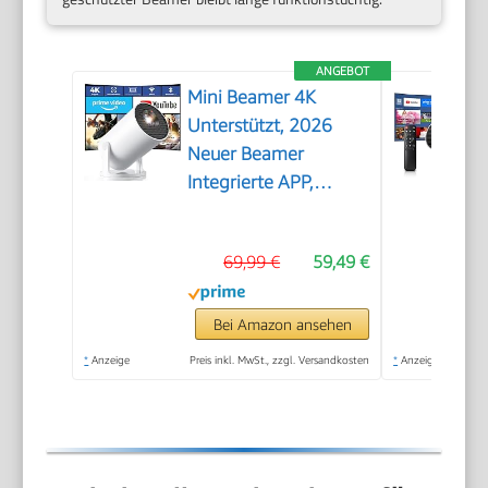
ANGEBOT
Mini Beamer 4K
Unterstützt, 2026
Neuer Beamer
Integrierte APP,
20000 Lumens mit
Android 14,
69,99 €
59,49 €
Automatische
Trapezkorrektur, WiFi
6 und Bluetooth 5.4,
Bei Amazon ansehen
180° Dreh Projektor
*
Anzeige
Preis inkl. MwSt., zzgl. Versandkosten
*
Anzeige
Tragbar Heimkino