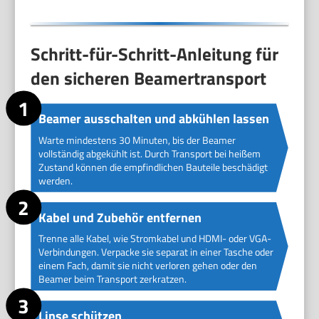
Schritt-für-Schritt-Anleitung für
den sicheren Beamertransport
Beamer ausschalten und abkühlen lassen
Warte mindestens 30 Minuten, bis der Beamer
vollständig abgekühlt ist. Durch Transport bei heißem
Zustand können die empfindlichen Bauteile beschädigt
werden.
Kabel und Zubehör entfernen
Trenne alle Kabel, wie Stromkabel und HDMI- oder VGA-
Verbindungen. Verpacke sie separat in einer Tasche oder
einem Fach, damit sie nicht verloren gehen oder den
Beamer beim Transport zerkratzen.
Linse schützen