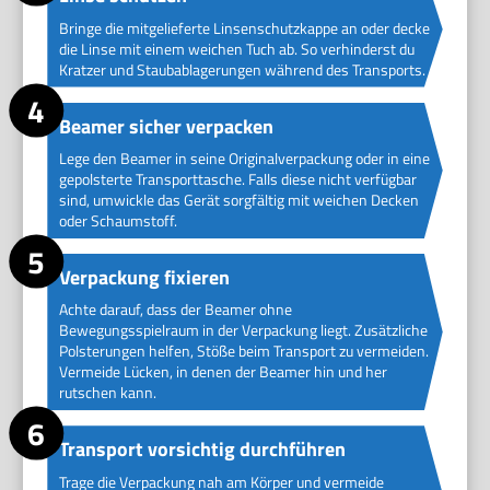
Bringe die mitgelieferte Linsenschutzkappe an oder decke
die Linse mit einem weichen Tuch ab. So verhinderst du
Kratzer und Staubablagerungen während des Transports.
Beamer sicher verpacken
Lege den Beamer in seine Originalverpackung oder in eine
gepolsterte Transporttasche. Falls diese nicht verfügbar
sind, umwickle das Gerät sorgfältig mit weichen Decken
oder Schaumstoff.
Verpackung fixieren
Achte darauf, dass der Beamer ohne
Bewegungsspielraum in der Verpackung liegt. Zusätzliche
Polsterungen helfen, Stöße beim Transport zu vermeiden.
Vermeide Lücken, in denen der Beamer hin und her
rutschen kann.
Transport vorsichtig durchführen
Trage die Verpackung nah am Körper und vermeide