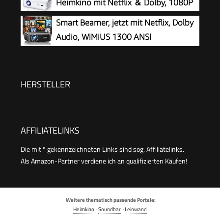
Heimkino mit Netflix ＆ Dolby, 1080P
Ultrakurzdistanzbeamer bietet großes Bild im
Smart Beamer, jetzt mit Netflix, Dolby
kleinen Raum
Audio, WiMiUS 1300 ANSI
Autofokus/6D Trapezkorrektur Led
Beamer 4K Heimkino Unterstützt, WiFi
Bluetooth Full HD 1080P Outdoor
HERSTELLER
Deckenmontage Projektor für Handy
AFFILIATELINKS
Die mit * gekennzeichneten Links sind sog. Affiliatelinks.
Als Amazon-Partner verdiene ich an qualifizierten Käufen!
Weitere thematisch passende Portale:
Heimkino
·
Soundbar
·
Leinwand