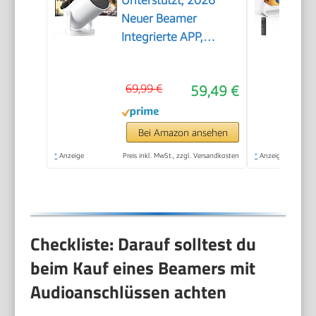
Neuer Beamer
Integrierte APP,
20000 Lumens mit
Android 14,
69,99 €
59,49 €
Automatische
Trapezkorrektur, WiFi
6 und Bluetooth 5.4,
Bei Amazon ansehen
180° Dreh Projektor
*
Anzeige
Preis inkl. MwSt., zzgl. Versandkosten
*
Anzeige
Tragbar Heimkino
Checkliste: Darauf solltest du
beim Kauf eines Beamers mit
Audioanschlüssen achten