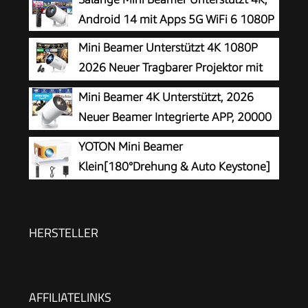
Android 14 mit Apps 5G WiFi 6 1080P
Mini Beamer Unterstützt 4K 1080P
2026 Neuer Tragbarer Projektor mit
5G WiFi 6 und BT 5.4, Beamer Klein
Mini Beamer 4K Unterstützt, 2026
Projektor mit Automatische Trapezialkorrektur
Neuer Beamer Integrierte APP, 20000
180 ° Drehung für HDMI/Tv Stick/USB/Laptop,
Lumens mit Android 14, Automatische
YOTON Mini Beamer
Weiß
Trapezkorrektur, WiFi 6 und Bluetooth 5.4, 180°
Klein[180°Drehung & Auto Keystone]
Dreh Projektor Tragbar Heimkino
New Y3 Mini Projektor 1080P
Unterstützt 15000L, 50% Zoom Tragbarer
Beamer für Heimkino Schlafzimmer Kompatibel
HERSTELLER
mit HDMI/USB/Phone/PS5/TV Stick
AFFILIATELINKS