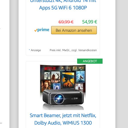
Unterstützt 4K, Android 14 mit
Apps 5G WiFi 6 1080P
69,99 €
54,99 €
r
Bei Amazon ansehen
*
Anzeige
Preis inkl. MwSt., zzgl. Versandkosten
ANGEBOT
Smart Beamer, jetzt mit Netflix,
Dolby Audio, WiMiUS 1300