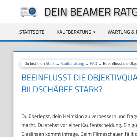
Zum
DEIN BEAMER RAT
Inhalt
springen
STARTSEITE
KAUFBERATUNG
WARTUNG & 
Du bist hier:
Start
→
Kaufberatung
→
FAQ
→ Beeinflusst die Objek
BEEINFLUSST DIE OBJEKTIVQUAL
BILDSCHÄRFE STARK?
Du überlegst, dein Heimkino zu verbessern und frags
macht. Du stehst vor einer Kaufentscheidung. Ein gü
Glaslinsen kommt infrage. Beim Filmeschauen fällt d