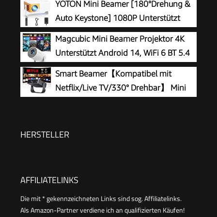
YOTON Mini Beamer [180°Drehung &
Trapezkorrektur, WiFi 6 und Bluetooth 5.4, 180°
Auto Keystone] 1080P Unterstützt
Dreh Projektor Tragbar Heimkino
15000L
Magcubic Mini Beamer Projektor 4K
Unterstützt Android 14, WiFi 6 BT 5.4
Smart Beamer【Kompatibel mit
Netflix/Live TV/330° Drehbar】 Mini
Beamer 4K mit Autofokus/6D
Trapezkorrektur, Mini Projector 4K 1080P Full
HD WiFi6 & Bluetooth Heimkino/Outdoor Klein
HERSTELLER
Projektor für Handy
AFFILIATELINKS
Die mit * gekennzeichneten Links sind sog. Affiliatelinks.
Als Amazon-Partner verdiene ich an qualifizierten Käufen!