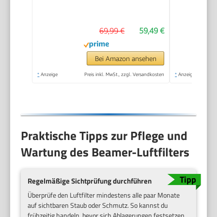
20000 Lumens mit
Android 14,
69,99 €
59,49 €
Automatische
Trapezkorrektur, WiFi
6 und Bluetooth 5.4,
Bei Amazon ansehen
180° Dreh Projektor
*
Anzeige
Preis inkl. MwSt., zzgl. Versandkosten
*
Anzeige
Tragbar Heimkino
Praktische Tipps zur Pflege und
Wartung des Beamer-Luftfilters
Regelmäßige Sichtprüfung durchführen
Überprüfe den Luftfilter mindestens alle paar Monate
auf sichtbaren Staub oder Schmutz. So kannst du
frühzeitig handeln, bevor sich Ablagerungen festsetzen