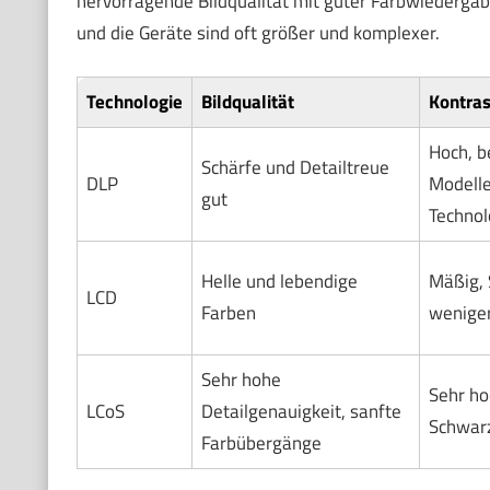
hervorragende Bildqualität mit guter Farbwiedergab
und die Geräte sind oft größer und komplexer.
Technologie
Bildqualität
Kontras
Hoch, b
Schärfe und Detailtreue
DLP
Modelle
gut
Technol
Helle und lebendige
Mäßig,
LCD
Farben
weniger
Sehr hohe
Sehr ho
LCoS
Detailgenauigkeit, sanfte
Schwar
Farbübergänge