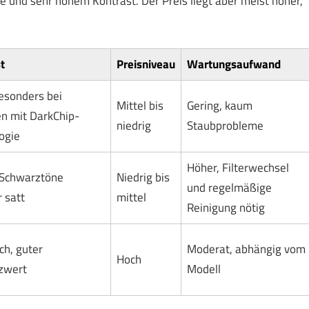
e und sehr hohem Kontrast. Der Preis liegt aber meist höher,
t
Preisniveau
Wartungsaufwand
esonders bei
Mittel bis
Gering, kaum
n mit DarkChip-
niedrig
Staubprobleme
ogie
Höher, Filterwechsel
 Schwarztöne
Niedrig bis
und regelmäßige
 satt
mittel
Reinigung nötig
ch, guter
Moderat, abhängig vom
Hoch
zwert
Modell