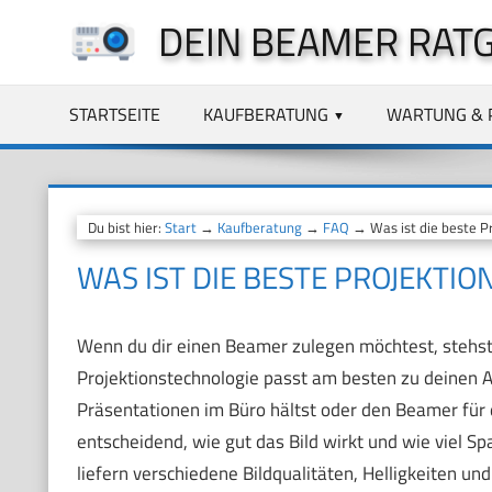
Zum
DEIN BEAMER RAT
Inhalt
springen
STARTSEITE
KAUFBERATUNG
WARTUNG & 
Du bist hier:
Start
→
Kaufberatung
→
FAQ
→ Was ist die beste P
WAS IST DIE BESTE PROJEKTI
Wenn du dir einen Beamer zulegen möchtest, stehst
Projektionstechnologie passt am besten zu deinen 
Präsentationen im Büro hältst oder den Beamer für 
entscheidend, wie gut das Bild wirkt und wie viel S
liefern verschiedene Bildqualitäten, Helligkeiten un