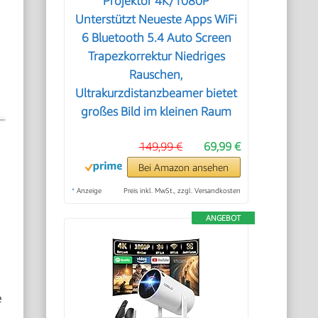
Projektor 4K/1080P
Unterstützt Neueste Apps WiFi
6 Bluetooth 5.4 Auto Screen
Trapezkorrektur Niedriges
Rauschen,
Ultrakurzdistanzbeamer bietet
großes Bild im kleinen Raum
149,99 €
69,99 €
Bei Amazon ansehen
*
Anzeige
Preis inkl. MwSt., zzgl. Versandkosten
ANGEBOT
e