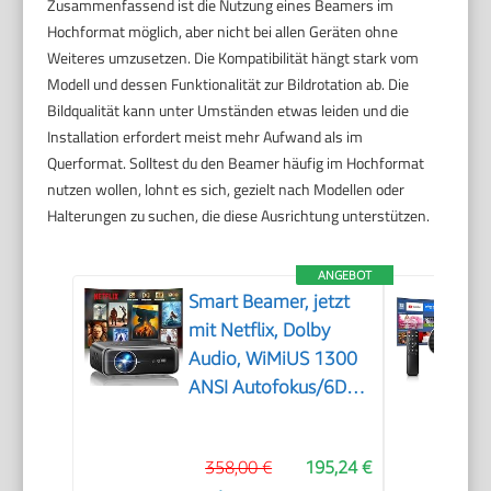
Zusammenfassend ist die Nutzung eines Beamers im
Hochformat möglich, aber nicht bei allen Geräten ohne
Weiteres umzusetzen. Die Kompatibilität hängt stark vom
Modell und dessen Funktionalität zur Bildrotation ab. Die
Bildqualität kann unter Umständen etwas leiden und die
Installation erfordert meist mehr Aufwand als im
Querformat. Solltest du den Beamer häufig im Hochformat
nutzen wollen, lohnt es sich, gezielt nach Modellen oder
Halterungen zu suchen, die diese Ausrichtung unterstützen.
ANGEBOT
Smart Beamer, jetzt
mit Netflix, Dolby
Audio, WiMiUS 1300
ANSI Autofokus/6D
Trapezkorrektur Led
Beamer 4K Heimkino
358,00 €
195,24 €
Unterstützt, WiFi