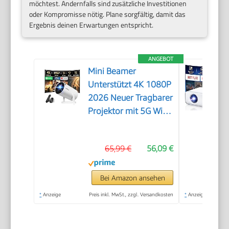
möchtest. Andernfalls sind zusätzliche Investitionen
oder Kompromisse nötig. Plane sorgfältig, damit das
Ergebnis deinen Erwartungen entspricht.
ANGEBOT
Mini Beamer
Unterstützt 4K 1080P
2026 Neuer Tragbarer
Projektor mit 5G WiFi
6 und BT 5.4, Beamer
Klein Projektor mit
65,99 €
56,09 €
Automatische
Trapezialkorrektur
180 ° Drehung für
Bei Amazon ansehen
HDMI/Tv
*
Anzeige
Preis inkl. MwSt., zzgl. Versandkosten
*
Anzeige
Stick/USB/Laptop,
Weiß