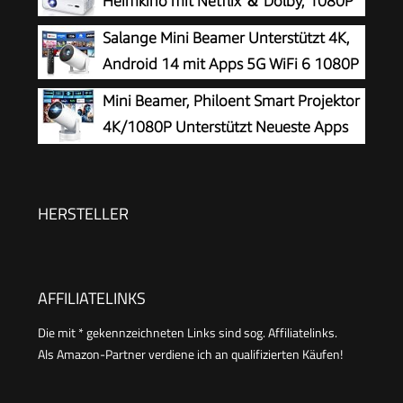
Heimkino mit Netflix ＆ Dolby, 1080P
Bluetooth Full HD 1080P Outdoor
Salange Mini Beamer Unterstützt 4K,
Deckenmontage Projektor für Handy
Android 14 mit Apps 5G WiFi 6 1080P
Mini Beamer, Philoent Smart Projektor
4K/1080P Unterstützt Neueste Apps
WiFi 6 Bluetooth 5.4 Auto Screen
Trapezkorrektur Niedriges Rauschen,
Ultrakurzdistanzbeamer bietet großes Bild im
HERSTELLER
kleinen Raum
AFFILIATELINKS
Die mit * gekennzeichneten Links sind sog. Affiliatelinks.
Als Amazon-Partner verdiene ich an qualifizierten Käufen!