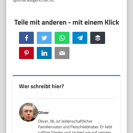
Facebook
Twitter
WhatsApp
Telegram
Buffer
Pinterest
LinkedIn
Email
Wer schreibt hier?
Oliver
Oliver, 36, ist leidenschaftlicher
Familienvater und Fleischliebhaber. Er liebt
saftige Steaks und zaubert sie auf seinem