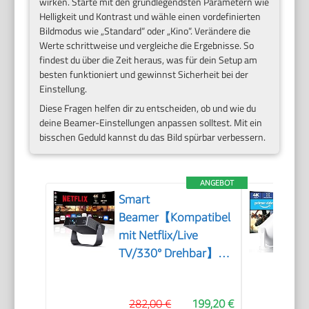
wirken. Starte mit den grundlegendsten Parametern wie
Helligkeit und Kontrast und wähle einen vordefinierten
Bildmodus wie „Standard“ oder „Kino“. Verändere die
Werte schrittweise und vergleiche die Ergebnisse. So
findest du über die Zeit heraus, was für dein Setup am
besten funktioniert und gewinnst Sicherheit bei der
Einstellung.
Diese Fragen helfen dir zu entscheiden, ob und wie du
deine Beamer-Einstellungen anpassen solltest. Mit ein
bisschen Geduld kannst du das Bild spürbar verbessern.
ANGEBOT
Smart
Beamer【Kompatibel
mit Netflix/Live
TV/330° Drehbar】
Mini Beamer 4K mit
Autofokus/6D
282,00 €
199,20 €
Trapezkorrektur, Mini