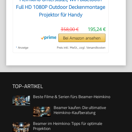
Full HD 1080P Outdoor Deckenmontage
Projektor für Handy
358,00 €
195,24 €
Bei Amazon ansehen
*
Anzeige
Preis inkl. MwSt., zzgl. Versandkosten
TOP-ARTIKEL
Beste Filme & Serien fürs Beamer-Heimkino
Beamer kaufen: Die ultimative
Heimkino-Kaufberatung
Beamer im Heimkino: Tipps für optimale
Projektion