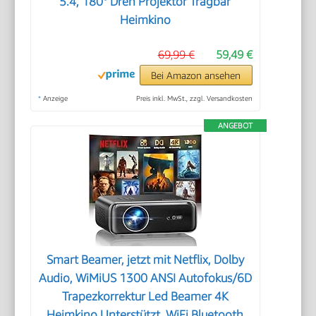
5.4, 180° Dreh Projektor Tragbar
Heimkino
69,99 €
59,49 €
Bei Amazon ansehen
*
Anzeige
Preis inkl. MwSt., zzgl. Versandkosten
ANGEBOT
Smart Beamer, jetzt mit Netflix, Dolby
Audio, WiMiUS 1300 ANSI Autofokus/6D
Trapezkorrektur Led Beamer 4K
Heimkino Unterstützt, WiFi Bluetooth