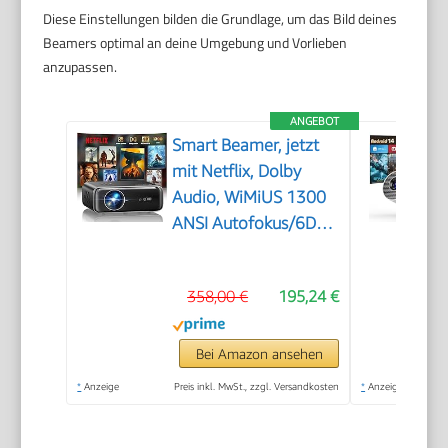
Diese Einstellungen bilden die Grundlage, um das Bild deines
Beamers optimal an deine Umgebung und Vorlieben
anzupassen.
ANGEBOT
Smart Beamer, jetzt
mit Netflix, Dolby
Audio, WiMiUS 1300
ANSI Autofokus/6D
Trapezkorrektur Led
Beamer 4K Heimkino
358,00 €
195,24 €
Unterstützt, WiFi
Bluetooth Full HD
1080P Outdoor
Bei Amazon ansehen
Deckenmontage
*
Anzeige
Preis inkl. MwSt., zzgl. Versandkosten
*
Anzeige
Projektor für Handy