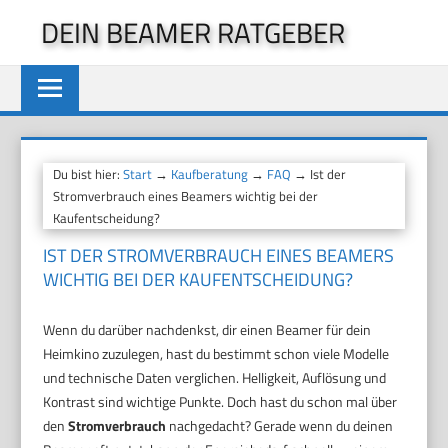
Zum
DEIN BEAMER RATGEBER
Inhalt
springen
Du bist hier:
Start
→
Kaufberatung
→
FAQ
→ Ist der
Stromverbrauch eines Beamers wichtig bei der
Kaufentscheidung?
IST DER STROMVERBRAUCH EINES BEAMERS
WICHTIG BEI DER KAUFENTSCHEIDUNG?
Wenn du darüber nachdenkst, dir einen Beamer für dein
Heimkino zuzulegen, hast du bestimmt schon viele Modelle
und technische Daten verglichen. Helligkeit, Auflösung und
Kontrast sind wichtige Punkte. Doch hast du schon mal über
den
Stromverbrauch
nachgedacht? Gerade wenn du deinen