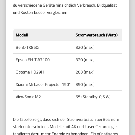
du verschiedene Geräte hinsichtlich Verbrauch, Bildqualität
und Kosten besser vergleichen.
Modell
Stromverbrauch (Watt)
Bildqu
BenQ TK850i
320 (max.)
4K HDR
Epson EH-TW7100
320 (max.)
4K-ähn
Optoma HD29H
203 (max.)
Full H
Xiaomi Mi Laser Projector 150″
350 (max.)
4K, Las
ViewSonic M2
65 (Standby: 0,5 W)
Full H
Die Tabelle zeigt, dass sich der Stromverbrauch bei Beamern
stark unterscheidet. Modelle mit 4K und Laser-Technologie
tendieren dazu, mehr Energie zu benötigen. Ein günstigeres